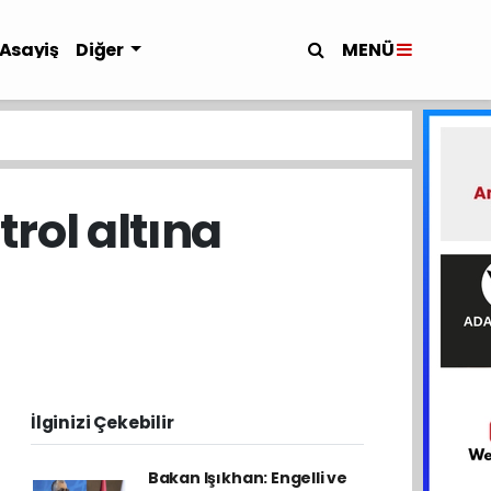
MENÜ
Asayiş
Diğer
rol altına
İlginizi Çekebilir
Bakan Işıkhan: Engelli ve