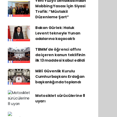
Yeni Yüzyıl Sendikasından
Mobbing Yasası İçin Siyasi
Trafik: “Müstakil
Düzenleme Şart”
Bakan Gürlek: Haluk
Levent tekneyle Yunan
adalarına kaçacaktı
TBMM'de öğrenci affını
da içeren kanun teklifinin
ilk 13 maddesi kabul edildi
Millî Güvenlik Kurulu
Cumhurbaşkanı Erdoğan
başkanlığında toplandı
Motosiklet sürücülerine 8
uyarı