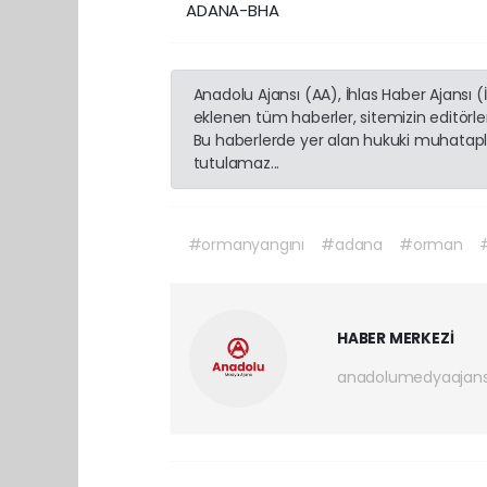
ADANA-BHA
Anadolu Ajansı (AA), İhlas Haber Ajansı 
eklenen tüm haberler, sitemizin editörl
Bu haberlerde yer alan hukuki muhatapla
tutulamaz...
#ormanyangını
#adana
#orman
HABER MERKEZİ
anadolumedyaajan