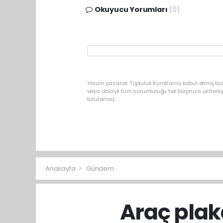
Okuyucu Yorumları
(0)
Yorum yazarak Topluluk Kuralları’nı kabul etmiş b
veya dolaylı tüm sorumluluğu tek başınıza üstleni
tutulamaz.
Anasayfa
Gündem
Araç plak