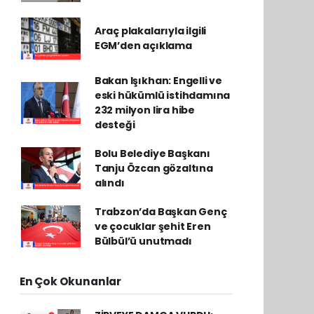
Araç plakalarıyla ilgili
EGM’den açıklama
Bakan Işıkhan: Engelli ve
eski hükümlü istihdamına
232 milyon lira hibe
desteği
Bolu Belediye Başkanı
Tanju Özcan gözaltına
alındı
Trabzon’da Başkan Genç
ve çocuklar şehit Eren
Bülbül’ü unutmadı
En Çok Okunanlar