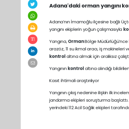
Adana'daki orman yangını kont
Adana’nın İmamoğlu ilçesine bağlı Üç
yangını ekiplerin yoğun çalışmasıyla
ko
Yangına,
Orman
Bölge Müdürlüğü’nce 
arazöz, 11 su ikmal aracı, iş makineler
kontrol
altına almak için aralıksız çalıştı
Yangının
kontrol
altına alındığı bildi
Kasıt ihtimali araştırılıyor
Yangının çıkış nedenine ilişkin ilk incel
jandarma ekipleri soruşturma başlattı
yerindeki 112 Acil Sağlık ekipleri tarafı