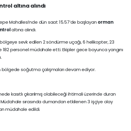
rol altına alındı
tepe Mahallesi’nde dün saat 15.57’de başlayan
orman
ntrol
altına alındı.
bölgeye sevk edilen 2 söndürme uçağı, 6 helikopter, 23
i ve 182 personel müdahale etti. Ekipler gece boyunca yangını
.
rilen bölgede soğutma çalışmaları devam ediyor.
emede kasıtlı çıkarılmış olabileceği ihtimali üzerinde duran
. Müdahale sırasında dumandan etkilenen 3 işçiye olay
ndan müdahale edildi.