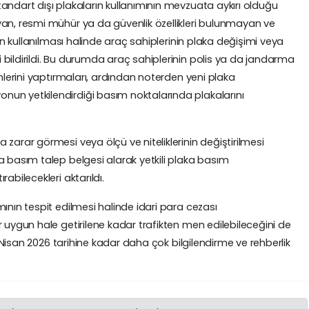
andart dışı plakaların kullanımının mevzuata aykırı olduğu
yan, resmi mühür ya da güvenlik özellikleri bulunmayan ve
rın kullanılması halinde araç sahiplerinin plaka değişimi veya
bildirildi. Bu durumda araç sahiplerinin polis ya da jandarma
emlerini yaptırmaları, ardından noterden yeni plaka
un yetkilendirdiği basım noktalarında plakalarını
zarar görmesi veya ölçü ve niteliklerinin değiştirilmesi
a basım talep belgesi alarak yetkili plaka basım
abilecekleri aktarıldı.
ının tespit edilmesi halinde idari para cezası
 uygun hale getirilene kadar trafikten men edilebileceğini de
 1 Nisan 2026 tarihine kadar daha çok bilgilendirme ve rehberlik