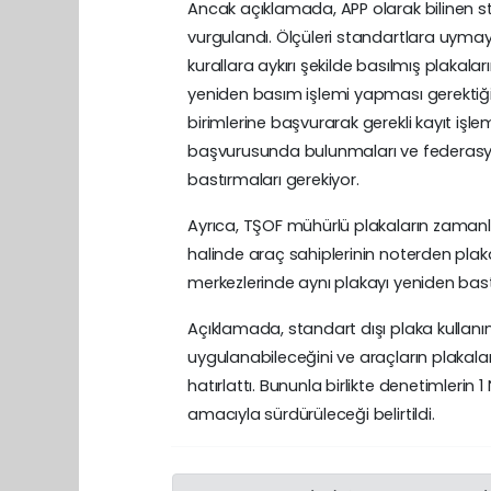
Ancak açıklamada, APP olarak bilinen st
vurgulandı. Ölçüleri standartlara uyma
kurallara aykırı şekilde basılmış plakala
yeniden basım işlemi yapması gerektiği 
birimlerine başvurarak gerekli kayıt işl
başvurusunda bulunmaları ve federasyon
bastırmaları gerekiyor.
Ayrıca, TŞOF mühürlü plakaların zamanla 
halinde araç sahiplerinin noterden plak
merkezlerinde aynı plakayı yeniden bastır
Açıklamada, standart dışı plaka kullanım
uygulanabileceğini ve araçların plakalar
hatırlattı. Bununla birlikte denetimlerin
amacıyla sürdürüleceği belirtildi.