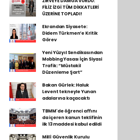
ZİRVEYE DAMGA VURDU:
FİLİZ İZGİ TÜM DİKKATLERİ
ÜZERİNE TOPLADI!
Ekrandan Siyasete:
Didem Türkmen’e Kritik
Görev
Yeni Yüzyıl Sendikasından
Mobbing Yasası İçin Siyasi
Trafik: “Müstakil
Düzenleme Şart”
Bakan Gürlek: Haluk
Levent tekneyle Yunan
adalarına kaçacaktı
TBMM'de öğrenci affını
da içeren kanun teklifinin
ilk 13 maddesi kabul edildi
Millî Güvenlik Kurulu