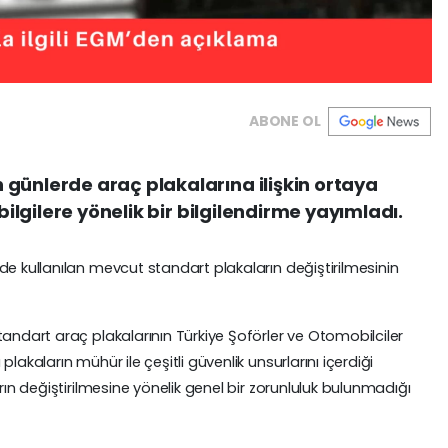
ABONE OL
günlerde araç plakalarına ilişkin ortaya
 bilgilere yönelik bir bilgilendirme yayımladı.
de kullanılan mevcut standart plakaların değiştirilmesinin
tandart araç plakalarının Türkiye Şoförler ve Otomobilciler
lakaların mühür ile çeşitli güvenlik unsurlarını içerdiği
rın değiştirilmesine yönelik genel bir zorunluluk bulunmadığı