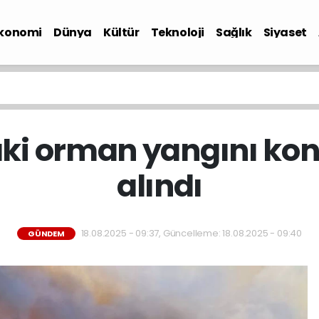
konomi
Dünya
Kültür
Teknoloji
Sağlık
Siyaset
i orman yangını kont
alındı
18.08.2025 - 09:37, Güncelleme: 18.08.2025 - 09:40
GÜNDEM