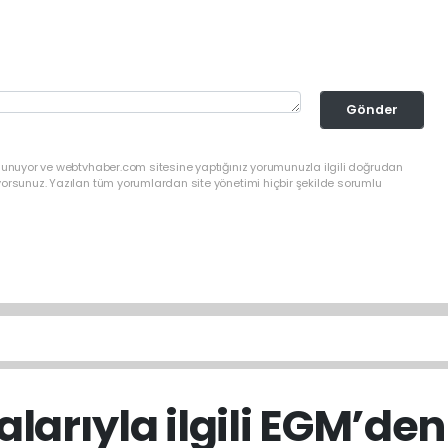
Gönder
ulunuyor ve webtvhaber.com sitesine yaptığınız yorumunuzla ilgili doğrudan
yorsunuz. Yazılan tüm yorumlardan site yönetimi hiçbir şekilde sorumlu
alarıyla ilgili EGM’de