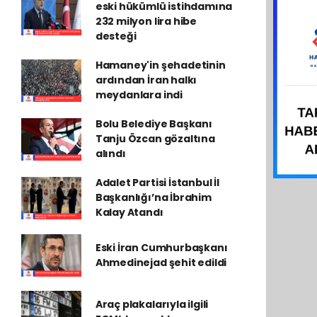
eski hükümlü istihdamına
232 milyon lira hibe
desteği
Hamaney'in şehadetinin
ardından İran halkı
meydanlara indi
Bolu Belediye Başkanı
Tanju Özcan gözaltına
alındı
Adalet Partisi İstanbul İl
Başkanlığı’na İbrahim
Kalay Atandı
Eski İran Cumhurbaşkanı
Ahmedinejad şehit edildi
Araç plakalarıyla ilgili