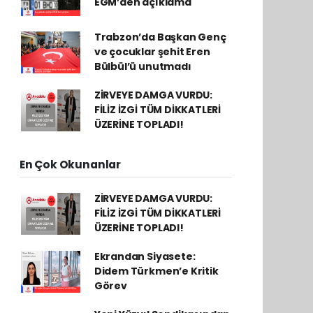
EGM’den açıklama
Trabzon’da Başkan Genç
ve çocuklar şehit Eren
Bülbül’ü unutmadı
ZİRVEYE DAMGA VURDU:
FİLİZ İZGİ TÜM DİKKATLERİ
ÜZERİNE TOPLADI!
En Çok Okunanlar
ZİRVEYE DAMGA VURDU:
FİLİZ İZGİ TÜM DİKKATLERİ
ÜZERİNE TOPLADI!
Ekrandan Siyasete:
Didem Türkmen’e Kritik
Görev