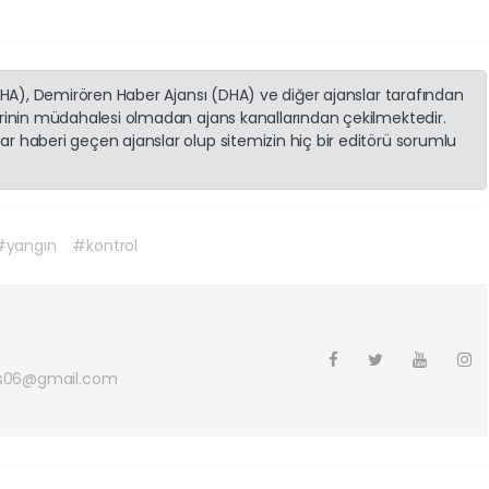
(İHA), Demirören Haber Ajansı (DHA) ve diğer ajanslar tarafından
erinin müdahalesi olmadan ajans kanallarından çekilmektedir.
r haberi geçen ajanslar olup sitemizin hiç bir editörü sorumlu
#yangın
#kontrol
s06@gmail.com