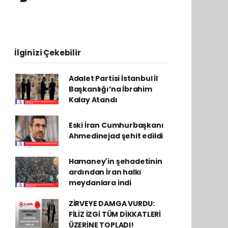
İlginizi Çekebilir
Adalet Partisi İstanbul İl
Başkanlığı’na İbrahim
Kalay Atandı
Eski İran Cumhurbaşkanı
Ahmedinejad şehit edildi
Hamaney'in şehadetinin
ardından İran halkı
meydanlara indi
ZİRVEYE DAMGA VURDU:
FİLİZ İZGİ TÜM DİKKATLERİ
ÜZERİNE TOPLADI!