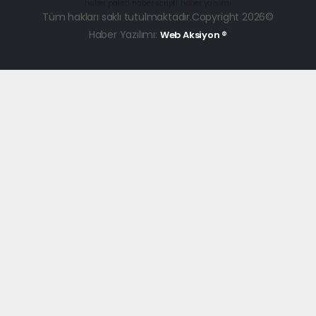
haber paketi
haber scripti
haber yazılımı
Tüm hakları saklı tutulmaktadır.Copyright 2026©
Haber Yazılımı:
Web Aksiyon ®