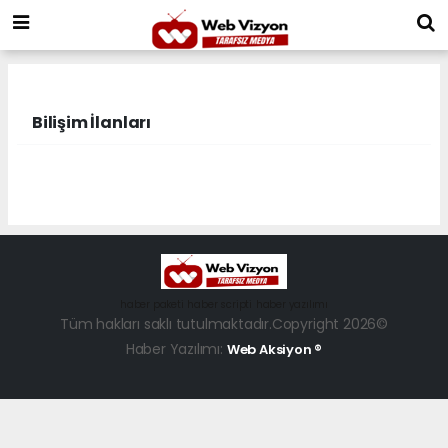
Bilişim İlanları
haber paketi
haber scripti
haber yazılımı
Tüm hakları saklı tutulmaktadır.Copyright 2026©
Haber Yazılımı:
Web Aksiyon ®