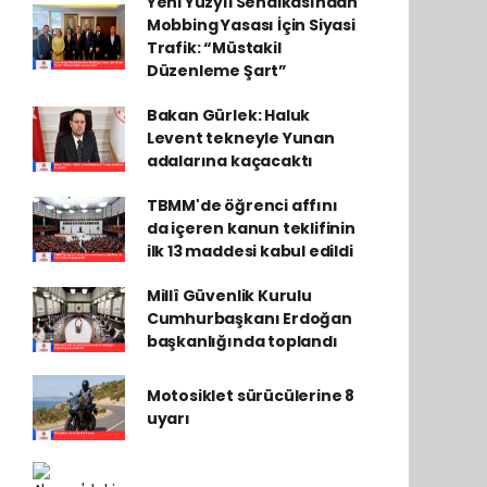
Yeni Yüzyıl Sendikasından
Mobbing Yasası İçin Siyasi
Trafik: “Müstakil
Düzenleme Şart”
Bakan Gürlek: Haluk
Levent tekneyle Yunan
adalarına kaçacaktı
TBMM'de öğrenci affını
da içeren kanun teklifinin
ilk 13 maddesi kabul edildi
Millî Güvenlik Kurulu
Cumhurbaşkanı Erdoğan
başkanlığında toplandı
Motosiklet sürücülerine 8
uyarı