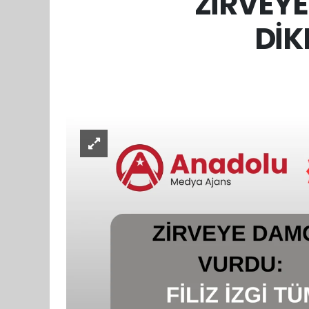
ZİRVEYE
DİK