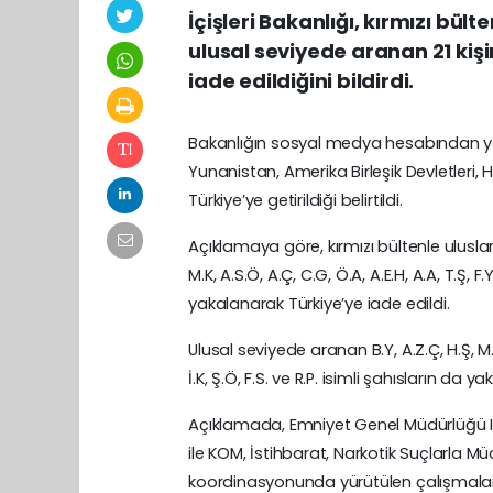
İçişleri Bakanlığı, kırmızı bült
ulusal seviyede aranan 21 kişi
iade edildiğini bildirdi.
Bakanlığın sosyal medya hesabından ya
Yunanistan, Amerika Birleşik Devletleri,
Türkiye’ye getirildiği belirtildi.
Açıklamaya göre, kırmızı bültenle uluslarar
M.K, A.S.Ö, A.Ç, C.G, Ö.A, A.E.H, A.A, T.Ş, F.Y,
yakalanarak Türkiye’ye iade edildi.
Ulusal seviyede aranan B.Y, A.Z.Ç, H.Ş, M.E, H
İ.K, Ş.Ö, F.S. ve R.P. isimli şahısların da 
Açıklamada, Emniyet Genel Müdürlüğü Int
ile KOM, İstihbarat, Narkotik Suçlarla Mü
koordinasyonunda yürütülen çalışmalar sonu