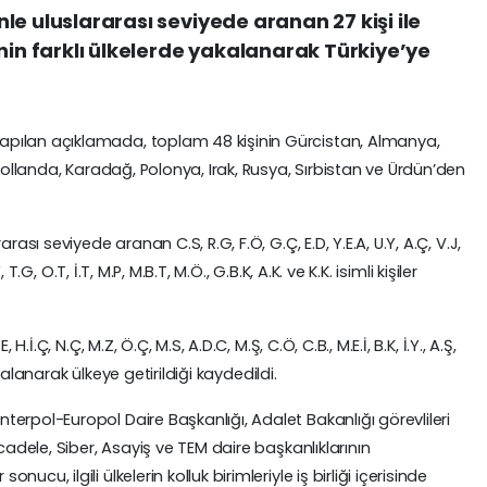
enle uluslararası seviyede aranan 27 kişi ile
nin farklı ülkelerde yakalanarak Türkiye’ye
pılan açıklamada, toplam 48 kişinin Gürcistan, Almanya,
 Hollanda, Karadağ, Polonya, Irak, Rusya, Sırbistan ve Ürdün’den
ası seviyede aranan C.S, R.G, F.Ö, G.Ç, E.D, Y.E.A, U.Y, A.Ç, V.J,
 T.G, O.T, İ.T, M.P, M.B.T, M.Ö., G.B.K, A.K. ve K.K. isimli kişiler
.İ.Ç, N.Ç, M.Z, Ö.Ç, M.S, A.D.C, M.Ş, C.Ö, C.B., M.E.İ, B.K, İ.Y., A.Ş,
yakalanarak ülkeye getirildiği kaydedildi.
erpol-Europol Daire Başkanlığı, Adalet Bakanlığı görevlileri
cadele, Siber, Asayiş ve TEM daire başkanlıklarının
cu, ilgili ülkelerin kolluk birimleriyle iş birliği içerisinde