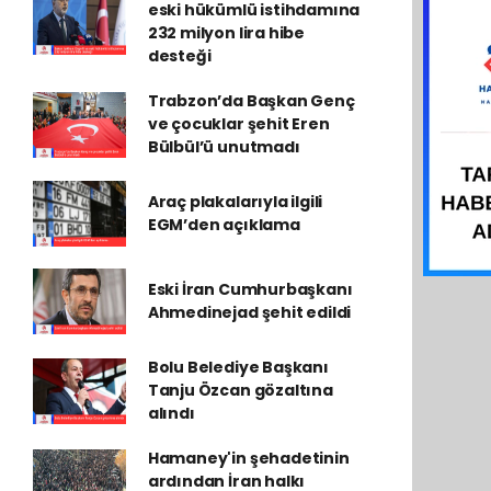
eski hükümlü istihdamına
232 milyon lira hibe
desteği
Trabzon’da Başkan Genç
ve çocuklar şehit Eren
Bülbül’ü unutmadı
Araç plakalarıyla ilgili
EGM’den açıklama
Eski İran Cumhurbaşkanı
Ahmedinejad şehit edildi
Bolu Belediye Başkanı
Tanju Özcan gözaltına
alındı
Hamaney'in şehadetinin
ardından İran halkı