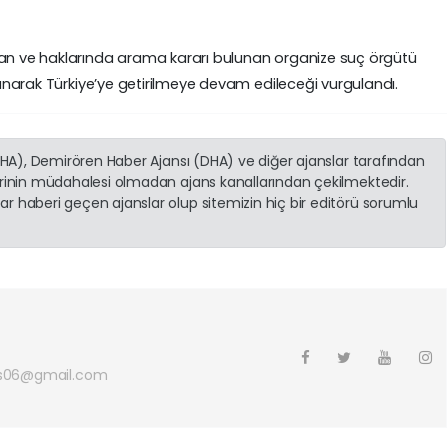
çan ve haklarında arama kararı bulunan organize suç örgütü
alanarak Türkiye’ye getirilmeye devam edileceği vurgulandı.
(İHA), Demirören Haber Ajansı (DHA) ve diğer ajanslar tarafından
erinin müdahalesi olmadan ajans kanallarından çekilmektedir.
r haberi geçen ajanslar olup sitemizin hiç bir editörü sorumlu
s06@gmail.com