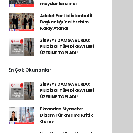
meydanlara indi
Adalet Partisi İstanbul İl
Başkanlığı’na İbrahim
Kalay Atandı
ZİRVEYE DAMGA VURDU:
FİLİZ İZGİ TÜM DİKKATLERİ
ÜZERİNE TOPLADI!
En Çok Okunanlar
ZİRVEYE DAMGA VURDU:
FİLİZ İZGİ TÜM DİKKATLERİ
ÜZERİNE TOPLADI!
Ekrandan Siyasete:
Didem Türkmen’e Kritik
Görev