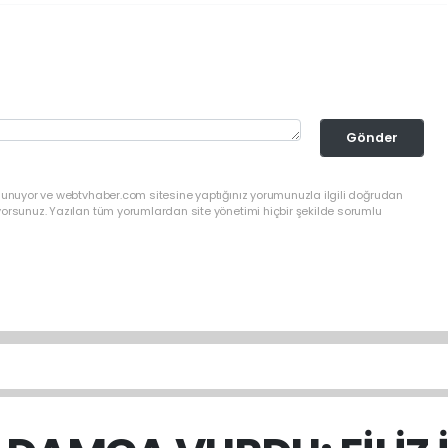
Gönder
ulunuyor ve webtvhaber.com sitesine yaptığınız yorumunuzla ilgili doğrudan
yorsunuz. Yazılan tüm yorumlardan site yönetimi hiçbir şekilde sorumlu