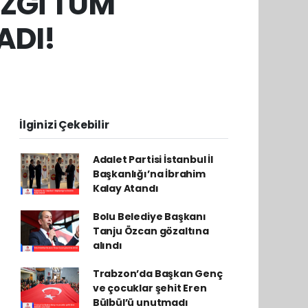
İZGİ TÜM
ADI!
İlginizi Çekebilir
Adalet Partisi İstanbul İl
Başkanlığı’na İbrahim
Kalay Atandı
Bolu Belediye Başkanı
Tanju Özcan gözaltına
alındı
Trabzon’da Başkan Genç
ve çocuklar şehit Eren
Bülbül’ü unutmadı