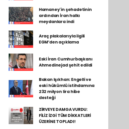
Hamaney'in şehadetinin
ardından İran halkı
meydanlara indi
Araç plakalarıyla ilgili
EGM’den açıklama
Eski İran Cumhurbaşkanı
Ahmedinejad şehit edildi
Bakan Işıkhan: Engelli ve
eski hükümlü istihdamına
232 milyon lira hibe
desteği
ZİRVEYE DAMGA VURDU:
FİLİZ İZGİ TÜM DİKKATLERİ
ÜZERİNE TOPLADI!