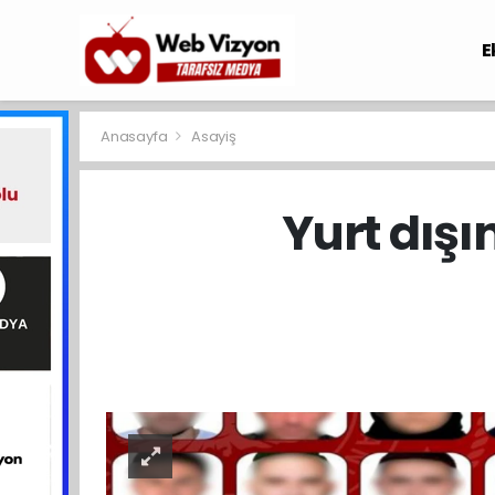
E
Anasayfa
Asayiş
Yurt dışı