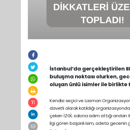
İstanbul’da gerçekleştirilen II
buluşma noktası olurken, gec
oluşan ünlü isimler ile birlikte
Kendisi seçici ve Lasman Organizasyon 
davetli olarak katıldığı organizasyonda;
çeken İZGİ, salona adım attığı andan it
ilgi gören başarılı isim, adeta geceni