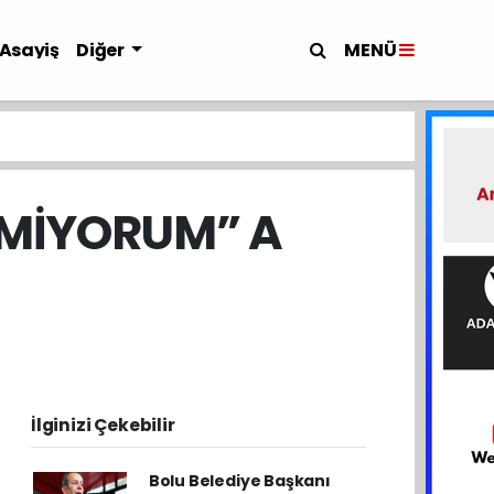
MENÜ
Asayiş
Diğer
LMİYORUM” A
İlginizi Çekebilir
Bolu Belediye Başkanı