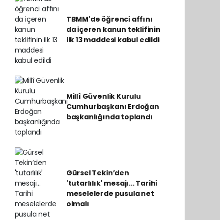
TBMM'de öğrenci affını
da içeren kanun teklifinin
ilk 13 maddesi kabul edildi
Millî Güvenlik Kurulu
Cumhurbaşkanı Erdoğan
başkanlığında toplandı
Gürsel Tekin’den
'tutarlılık' mesajı... Tarihi
meselelerde pusula net
olmalı