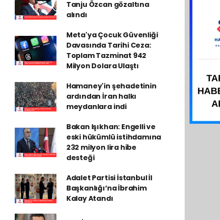
Tanju Özcan gözaltına
alındı
Meta'ya Çocuk Güvenliği
Davasında Tarihi Ceza:
Toplam Tazminat 942
Milyon Dolara Ulaştı
Hamaney'in şehadetinin
ardından İran halkı
meydanlara indi
Bakan Işıkhan: Engelli ve
eski hükümlü istihdamına
232 milyon lira hibe
desteği
Adalet Partisi İstanbul İl
Başkanlığı’na İbrahim
Kalay Atandı