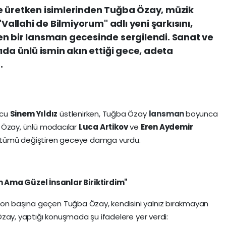
e üretken isimlerinden Tuğba Özay, müzik
"Vallahi de Bilmiyorum" adlı yeni şarkısını,
en bir lansman gecesinde sergilendi. Sanat ve
ıda ünlü ismin akın ettiği gece, adeta
.
ncu
Sinem Yıldız
üstlenirken, Tuğba Özay
lansman
boyunca
ı. Özay, ünlü modacılar
Luca Artikov
ve
Eren Aydemir
kostümü değiştiren geceye damga vurdu.
ma Güzel İnsanlar Biriktirdim"
fon başına geçen Tuğba Özay, kendisini yalnız bırakmayan
. Özay, yaptığı konuşmada şu ifadelere yer verdi: