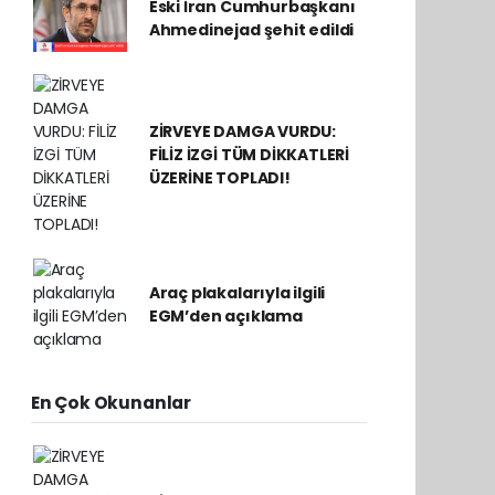
Eski İran Cumhurbaşkanı
Ahmedinejad şehit edildi
ZİRVEYE DAMGA VURDU:
FİLİZ İZGİ TÜM DİKKATLERİ
ÜZERİNE TOPLADI!
Araç plakalarıyla ilgili
EGM’den açıklama
En Çok Okunanlar