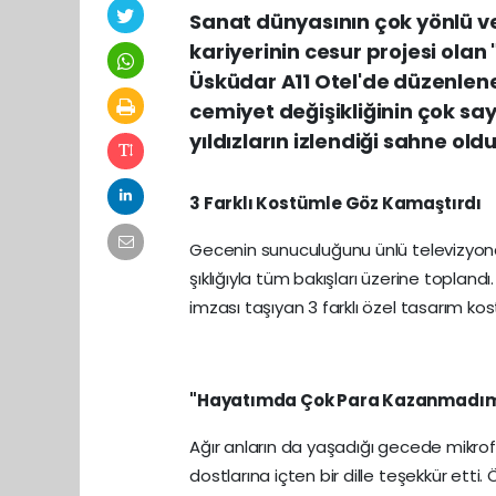
Sanat dünyasının çok yönlü v
kariyerinin cesur projesi olan 
Üsküdar A11 Otel'de düzenlen
cemiyet değişikliğinin çok say
yıldızların izlendiği sahne oldu
3 Farklı Kostümle Göz Kamaştırdı
Gecenin sunuculuğunu ünlü televizyo
şıklığıyla tüm bakışları üzerine topland
imzası taşıyan 3 farklı özel tasarım 
"Hayatımda Çok Para Kazanmadım A
Ağır anların da yaşadığı gecede mikro
dostlarına içten bir dille teşekkür etti