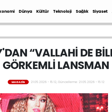
konomi
Dünya
Kültür
Teknoloji
Sağlık
Siyaset
'DAN “VALLAHİ DE Bİ
GÖRKEMLİ LANSMAN
21.05.2026 - 15:12, Güncelleme: 21.05.2026 - 15:12
MAGAZIN