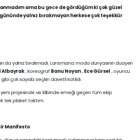
kazanmadım ama bu
gece
de gördüğüm ki çok güzel
zel gününde yalnız bırakmayan herkese çok teşekkür
arı da yalnız bırakmadı. Lansmana; moda dünyasının duayen
l Albayrak
, koreograf
Banu Noyan
,
Ece Gürsel
, oyuncu
l
gibi çok sayıda seçkin davetli katıldı.
, yeni projesinde ve klibinde emeği geçen tüm ekip
k tek plaket taktım.
ir Manifesto
e, dünya çapındaki toplumsal yozlaşmaya karşı sert bir