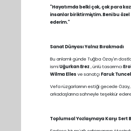
"Hayatımda belki çok, çok para 
insanlar biriktirmiştim. Beni bu ö
ederim."
Sanat Dünyası Yalnız Bırakmadı
Bu anlamlı günde Tuğba Özay'ın dostl
ismi
Uğurkan Erez
, ünlü tasarımcı
Ero
Wilma Elles
ve sanatçı
Faruk Tunce
Vefa rüzgarlarının estiği gecede Özay
arkadaşlarına sahneyle teşekkür edere
Toplumsal Yozlaşmaya Karşı Sert B
Sadece bir müzik çalışmasının ötesind