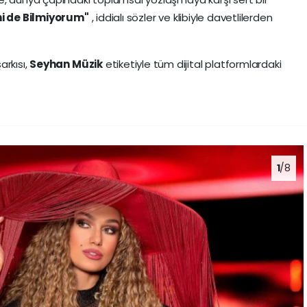
hi de Bilmiyorum"
, iddialı sözler ve klibiyle davetlilerden
arkısı,
Seyhan Müzik
etiketiyle tüm dijital platformlardaki
1
/8