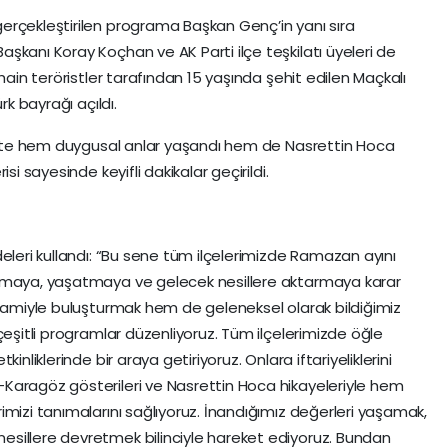
erçekleştirilen programa Başkan Genç’in yanı sıra
şkanı Koray Koçhan ve AK Parti ilçe teşkilatı üyeleri de
hain teröristler tarafından 15 yaşında şehit edilen Maçkalı
rk bayrağı açıldı.
nlikte hem duygusal anlar yaşandı hem de Nasrettin Hoca
si sayesinde keyifli dakikalar geçirildi.
eleri kullandı: “Bu sene tüm ilçelerimizde Ramazan ayını
şamaya, yaşatmaya ve gelecek nesillere aktarmaya karar
 camiyle buluşturmak hem de geleneksel olarak bildiğimiz
çeşitli programlar düzenliyoruz. Tüm ilçelerimizde öğle
inliklerinde bir araya getiriyoruz. Onlara iftariyeliklerini
Karagöz gösterileri ve Nasrettin Hoca hikayeleriyle hem
imizi tanımalarını sağlıyoruz. İnandığımız değerleri yaşamak,
sillere devretmek bilinciyle hareket ediyoruz. Bundan