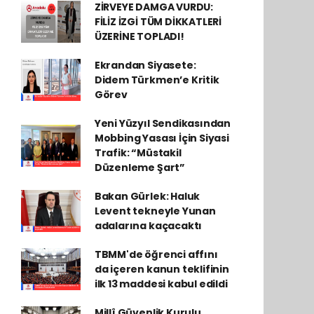
ZİRVEYE DAMGA VURDU:
FİLİZ İZGİ TÜM DİKKATLERİ
ÜZERİNE TOPLADI!
Ekrandan Siyasete:
Didem Türkmen’e Kritik
Görev
Yeni Yüzyıl Sendikasından
Mobbing Yasası İçin Siyasi
Trafik: “Müstakil
Düzenleme Şart”
Bakan Gürlek: Haluk
Levent tekneyle Yunan
adalarına kaçacaktı
TBMM'de öğrenci affını
da içeren kanun teklifinin
ilk 13 maddesi kabul edildi
Millî Güvenlik Kurulu