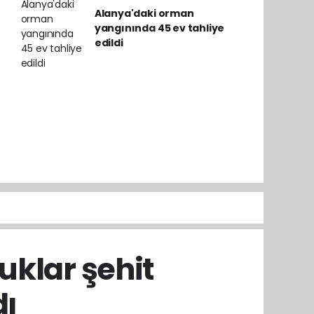
Alanya'daki orman
yangınında 45 ev tahliye
edildi
klar şehit
dı