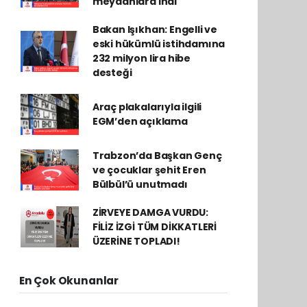
meydanlara indi
Bakan Işıkhan: Engelli ve
eski hükümlü istihdamına
232 milyon lira hibe
desteği
Araç plakalarıyla ilgili
EGM’den açıklama
Trabzon’da Başkan Genç
ve çocuklar şehit Eren
Bülbül’ü unutmadı
ZİRVEYE DAMGA VURDU:
FİLİZ İZGİ TÜM DİKKATLERİ
ÜZERİNE TOPLADI!
En Çok Okunanlar