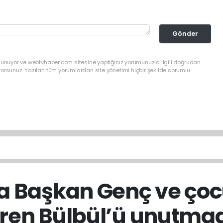
Gönder
ulunuyor ve webtvhaber.com sitesine yaptığınız yorumunuzla ilgili doğrudan
yorsunuz. Yazılan tüm yorumlardan site yönetimi hiçbir şekilde sorumlu
a Başkan Genç ve çocu
ren Bülbül’ü unutma