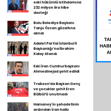
eski hükümlü istihdamına
232 milyon lira hibe
desteği
Bolu Belediye Başkanı
Tanju Özcan gözaltına
alındı
Adalet Partisi İstanbul İl
Başkanlığı’na İbrahim
Kalay Atandı
Eski İran Cumhurbaşkanı
Ahmedinejad şehit edildi
Trabzon’da Başkan Genç
ve çocuklar şehit Eren
Bülbül’ü unutmadı
Hamaney'in şehadetinin
ardından İran halkı