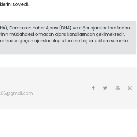
erini söyledi.
(İHA), Demirören Haber Ajansı (DHA) ve diğer ajanslar tarafından
erinin müdahalesi olmadan ajans kanallarından çekilmektedir.
r haberi geçen ajanslar olup sitemizin hiç bir editörü sorumlu
s06@gmail.com