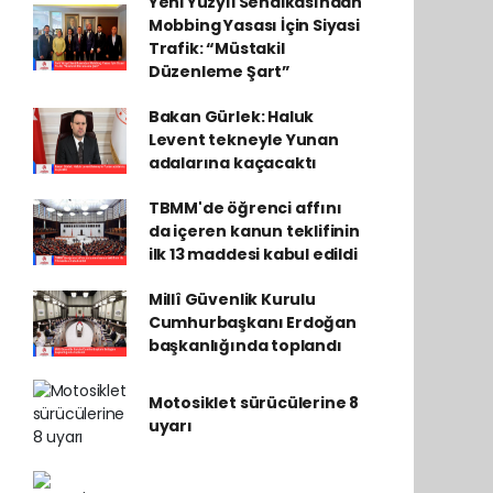
Yeni Yüzyıl Sendikasından
Mobbing Yasası İçin Siyasi
Trafik: “Müstakil
Düzenleme Şart”
Bakan Gürlek: Haluk
Levent tekneyle Yunan
adalarına kaçacaktı
TBMM'de öğrenci affını
da içeren kanun teklifinin
ilk 13 maddesi kabul edildi
Millî Güvenlik Kurulu
Cumhurbaşkanı Erdoğan
başkanlığında toplandı
Motosiklet sürücülerine 8
uyarı