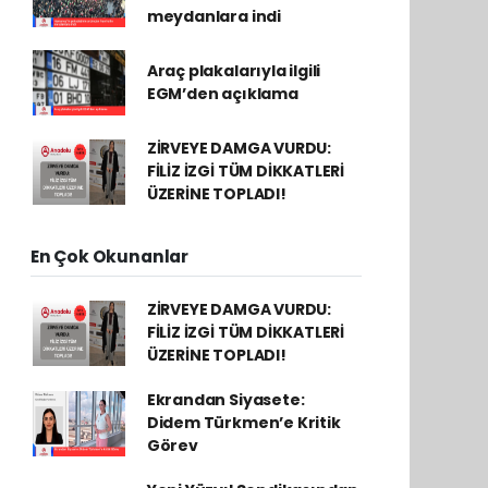
meydanlara indi
Araç plakalarıyla ilgili
EGM’den açıklama
ZİRVEYE DAMGA VURDU:
FİLİZ İZGİ TÜM DİKKATLERİ
ÜZERİNE TOPLADI!
En Çok Okunanlar
ZİRVEYE DAMGA VURDU:
FİLİZ İZGİ TÜM DİKKATLERİ
ÜZERİNE TOPLADI!
Ekrandan Siyasete:
Didem Türkmen’e Kritik
Görev