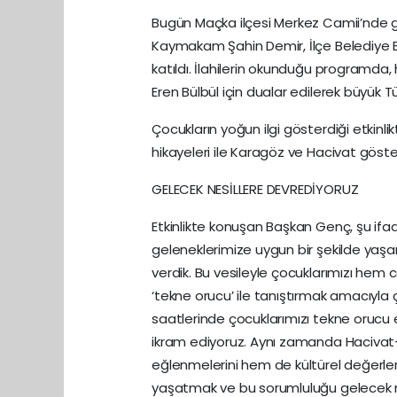
Bugün Maçka ilçesi Merkez Camii’nde g
Kaymakam Şahin Demir, İlçe Belediye Ba
katıldı. İlahilerin okunduğu programda, 
Eren Bülbül için dualar edilerek büyük Tü
Çocukların yoğun ilgi gösterdiği etki
hikayeleri ile Karagöz ve Hacivat gösteri
GELECEK NESİLLERE DEVREDİYORUZ
Etkinlikte konuşan Başkan Genç, şu ifad
geleneklerimize uygun bir şekilde ya
verdik. Bu vesileyle çocuklarımızı hem
‘tekne orucu’ ile tanıştırmak amacıyla 
saatlerinde çocuklarımızı tekne orucu etk
ikram ediyoruz. Aynı zamanda Hacivat-
eğlenmelerini hem de kültürel değerler
yaşatmak ve bu sorumluluğu gelecek ne