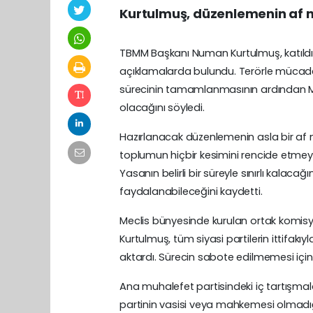
Kurtulmuş, düzenlemenin af ni
TBMM Başkanı Numan Kurtulmuş, katıldığı 
açıklamalarda bulundu. Terörle mücadele
sürecinin tamamlanmasının ardından Me
olacağını söyledi.
Hazırlanacak düzenlemenin asla bir af 
toplumun hiçbir kesimini rencide etmeye
Yasanın belirli bir süreyle sınırlı kalac
faydalanabileceğini kaydetti.
Meclis bünyesinde kurulan ortak komisyo
Kurtulmuş, tüm siyasi partilerin ittifakı
aktardı. Sürecin sabote edilmemesi için t
Ana muhalefet partisindeki iç tartışma
partinin vasisi veya mahkemesi olmadığı