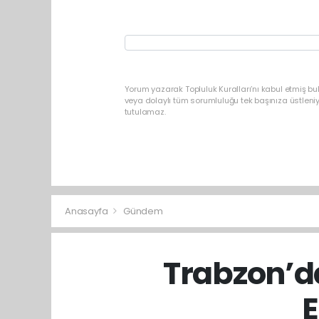
Yorum yazarak Topluluk Kuralları’nı kabul etmiş b
veya dolaylı tüm sorumluluğu tek başınıza üstleni
tutulamaz.
Anasayfa
Gündem
Trabzon’d
E