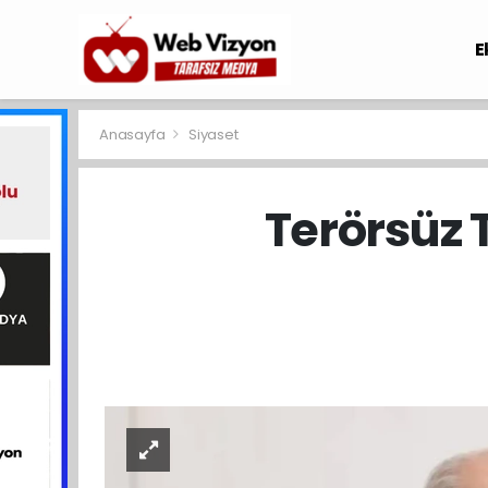
E
Anasayfa
Siyaset
Terörsüz 