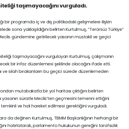
teliği taşımayacağını vurguladı.
bir programda iç ve dış politikadaki gelişmelere ilişkin
de sona yaklaşıldığını belirten Kurtulmuş, “Terörsüz Türkiye”
clis gündemine getirilecek yasanın müstakil ve geçici
niteliği taşımayacağını vurgulayan Kurtulmuş, çalışmanın
cek bir infaz düzenlemesi şeklinde olacağını ifade etti.
ağını ve silah bırakanların bu geçici sürede düzenlemeden
ndan mutabakatla bir yol haritası çıktığını belirten
yla yasanın süratle Meclis’ten geçmesini temenni ettiğini
emkinli ve hızlı hareket edilmesi gerektiğini vurguladı.
lara da değinen Kurtulmuş, TBMM Başkanlığının herhangi bir
nı hatırlatarak, parlamento hukukunun gereğini tarafsızlık