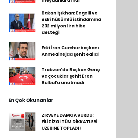
meydanlara indi
Bakan Işıkhan: Engelli ve
eski hükümlü istihdamına
232 milyon lira hibe
desteği
Eski İran Cumhurbaşkanı
Ahmedinejad şehit edildi
Trabzon’da Başkan Genç
ve çocuklar şehit Eren
Bülbül’ü unutmadı
En Çok Okunanlar
ZİRVEYE DAMGA VURDU:
FİLİZ İZGİ TÜM DİKKATLERİ
ÜZERİNE TOPLADI!