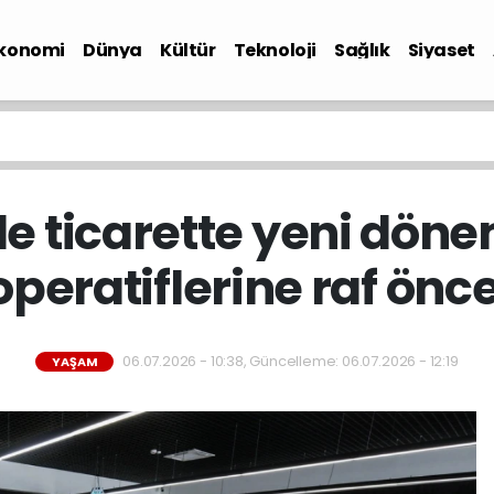
konomi
Dünya
Kültür
Teknoloji
Sağlık
Siyaset
 ticarette yeni döne
peratiflerine raf önce
06.07.2026 - 10:38, Güncelleme: 06.07.2026 - 12:19
YAŞAM