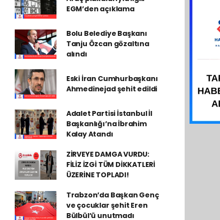
EGM’den açıklama
Bolu Belediye Başkanı
Tanju Özcan gözaltına
alındı
Eski İran Cumhurbaşkanı
Ahmedinejad şehit edildi
Adalet Partisi İstanbul İl
Başkanlığı’na İbrahim
Kalay Atandı
ZİRVEYE DAMGA VURDU:
FİLİZ İZGİ TÜM DİKKATLERİ
ÜZERİNE TOPLADI!
Trabzon’da Başkan Genç
ve çocuklar şehit Eren
Bülbül’ü unutmadı