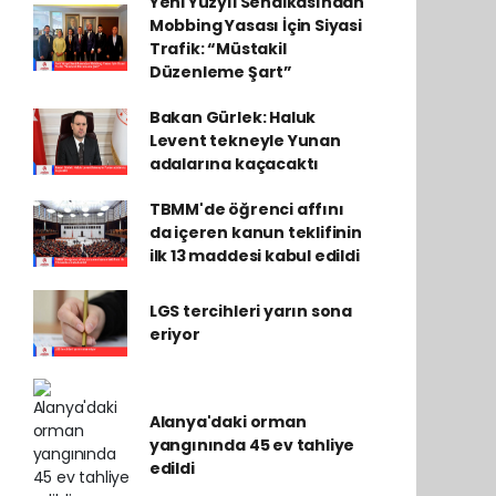
Yeni Yüzyıl Sendikasından
Mobbing Yasası İçin Siyasi
Trafik: “Müstakil
Düzenleme Şart”
Bakan Gürlek: Haluk
Levent tekneyle Yunan
adalarına kaçacaktı
TBMM'de öğrenci affını
da içeren kanun teklifinin
ilk 13 maddesi kabul edildi
LGS tercihleri yarın sona
eriyor
Alanya'daki orman
yangınında 45 ev tahliye
edildi