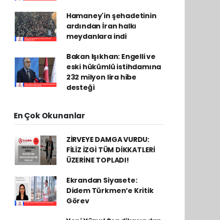
Hamaney'in şehadetinin
ardından İran halkı
meydanlara indi
Bakan Işıkhan: Engelli ve
eski hükümlü istihdamına
232 milyon lira hibe
desteği
En Çok Okunanlar
ZİRVEYE DAMGA VURDU:
FİLİZ İZGİ TÜM DİKKATLERİ
ÜZERİNE TOPLADI!
Ekrandan Siyasete:
Didem Türkmen’e Kritik
Görev