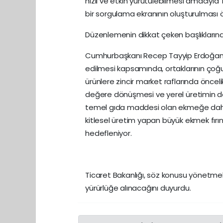
hızlı ve etkin yürütülebilmesi amacıyla
bir sorgulama ekranının oluşturulması 
Düzenlemenin dikkat çeken başlıklarında
Cumhurbaşkanı Recep Tayyip Erdoğan'ın 
edilmesi kapsamında, ortaklarının çoğu
ürünlere zincir market raflarında öncel
değere dönüşmesi ve yerel üretimin d
temel gıda maddesi olan ekmeğe daha
kitlesel üretim yapan büyük ekmek fırı
hedefleniyor.
Ticaret Bakanlığı, söz konusu yönetmeli
yürürlüğe alınacağını duyurdu.