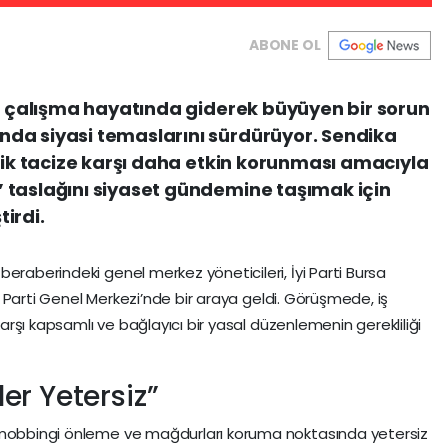
ABONE OL
ı, çalışma hayatında giderek büyüyen bir sorun
da siyasi temaslarını sürdürüyor. Sendika
ojik tacize karşı daha etkin korunması amacıyla
 taslağını siyaset gündemine taşımak için
irdi.
eraberindeki genel merkez yöneticileri, İyi Parti Bursa
İYİ Parti Genel Merkezi’nde bir araya geldi. Görüşmede, iş
arşı kapsamlı ve bağlayıcı bir yasal düzenlemenin gerekliliği
r Yetersiz”
n mobbingi önleme ve mağdurları koruma noktasında yetersiz