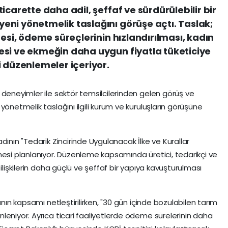
icarette daha adil, şeffaf ve sürdürülebilir bir
ni yönetmelik taslağını görüşe açtı. Taslak;
mesi, ödeme süreçlerinin hızlandırılması, kadın
esi ve ekmeğin daha uygun fiyatla tüketiciye
i düzenlemeler içeriyor.
 deneyimler ile sektör temsilcilerinden gelen görüş ve
yönetmelik taslağını ilgili kurum ve kuruluşların görüşüne
dının "Tedarik Zincirinde Uygulanacak İlke ve Kurallar
mesi planlanıyor. Düzenleme kapsamında üretici, tedarikçi ve
ilişkilerin daha güçlü ve şeffaf bir yapıya kavuşturulması
ının kapsamı netleştirilirken, "30 gün içinde bozulabilen tarım
leniyor. Ayrıca ticari faaliyetlerde ödeme sürelerinin daha