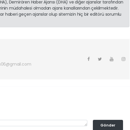
(İHA), Demirören Haber Ajansı (DHA) ve diğer ajanslar tarafından
erinin müdahalesi olmadan ajans kanallarından çekilmektedir.
r haberi geçen ajanslar olup sitemizin hiç bir editörü sorumlu
s06@gmail.com
Gönder