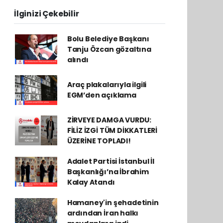
İlginizi Çekebilir
Bolu Belediye Başkanı
Tanju Özcan gözaltına
alındı
Araç plakalarıyla ilgili
EGM’den açıklama
ZİRVEYE DAMGA VURDU:
FİLİZ İZGİ TÜM DİKKATLERİ
ÜZERİNE TOPLADI!
Adalet Partisi İstanbul İl
Başkanlığı’na İbrahim
Kalay Atandı
Hamaney'in şehadetinin
ardından İran halkı