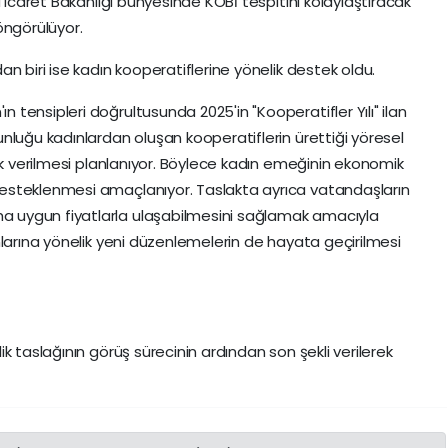
 Ticaret Bakanlığı bünyesinde KOBİ tespitini kolaylaştıracak
öngörülüyor.
n biri ise kadın kooperatiflerine yönelik destek oldu.
tensipleri doğrultusunda 2025'in "Kooperatifler Yılı" ilan
nluğu kadınlardan oluşan kooperatiflerin ürettiği yöresel
ik verilmesi planlanıyor. Böylece kadın emeğinin ekonomik
esteklenmesi amaçlanıyor. Taslakta ayrıca vatandaşların
 uygun fiyatlarla ulaşabilmesini sağlamak amacıyla
nlarına yönelik yeni düzenlemelerin de hayata geçirilmesi
k taslağının görüş sürecinin ardından son şekli verilerek