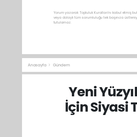
Yorum yazarak Topluluk Kuralları’nı kabul etmiş b
veya dolaylı tüm sorumluluğu tek başınıza üstleni
tutulamaz.
Anasayfa
Gündem
Yeni Yüzyı
İçin Siyasi