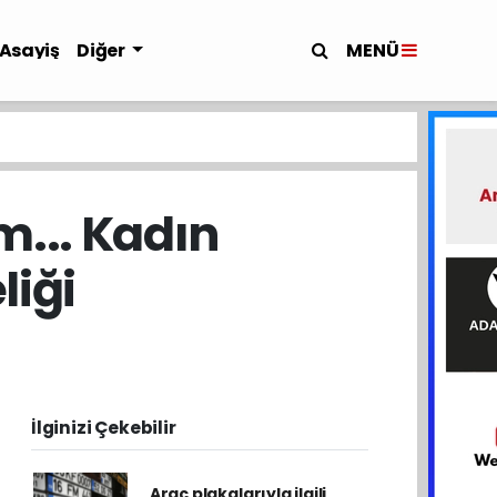
MENÜ
Asayiş
Diğer
m... Kadın
liği
İlginizi Çekebilir
Araç plakalarıyla ilgili