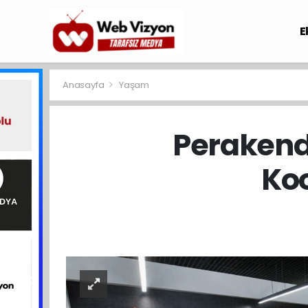
E
Anasayfa
Yaşam
Perakende
Koo