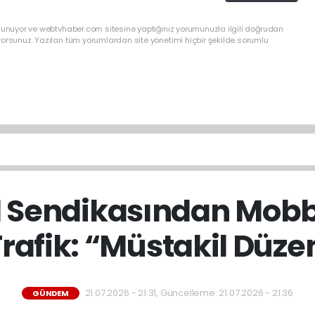
ulunuyor ve webtvhaber.com sitesine yaptığınız yorumunuzla ilgili doğrudan
yorsunuz. Yazılan tüm yorumlardan site yönetimi hiçbir şekilde sorumlu
l Sendikasından Mobb
 Trafik: “Müstakil Düz
21.07.2026 - 21:31, Güncelleme: 21.07.2026 - 21:36
GÜNDEM