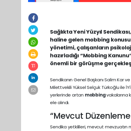
Sağlıkta Yeni Yüzyıl Sendikas
haline gelen mobbing konusun
yönetimi, çalışanların psikol
hazırladığı “Mobbing Kanunu”
önemli bir görüşme gerçekleşt
Sendikanın Genel Başkanı Salim Kar ve b
Milettvekili Yüksel Selçuk Türkoğlu ile 
yerlerinde artan
mobbing
vakalarına k
ele alındı.
“Mevcut Düzenlemele
Sendika yetkilileri, mevcut mevzuatı