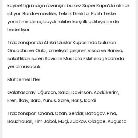
kaybettiği maçın rövanşını bu kez Süper Kupa’da almak
istiyor. Bordo-mavililer, Teknik Direktör Fatih Tekke
yönetiminde üç büyük rakibe karşı ilk galibiyetini de
hedefliyor.
Trabzonspor’da Afrika Uluslar Kupası’nda bulunan
Onuachu ve Oulai, ameliyat geçiren Visca ve Baniya,
sakatlıkları süren Savic ile Mustafa Eskihellaç kadroda
yer almayacak.
Muhtemel 11’ler
Galatasaray: Uğurcan, Sallai, Davinson, Abdülkerim,
Eren, İlkay, Sara, Yunus, Sane, Barış, Icardi
Trabzonspor: Onana, Ozan, Serdar, Batagov, Pina,
Bouchouari, Tim Jabol, Muçi, Zubkov, Olaigbe, Augusto