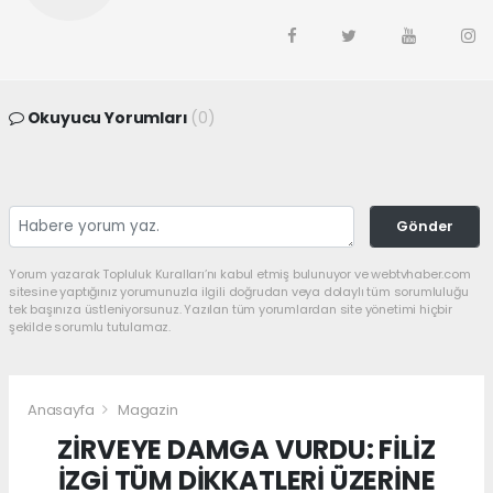
Okuyucu Yorumları
(0)
Gönder
Yorum yazarak Topluluk Kuralları’nı kabul etmiş bulunuyor ve webtvhaber.com
sitesine yaptığınız yorumunuzla ilgili doğrudan veya dolaylı tüm sorumluluğu
tek başınıza üstleniyorsunuz. Yazılan tüm yorumlardan site yönetimi hiçbir
şekilde sorumlu tutulamaz.
Anasayfa
Magazin
ZİRVEYE DAMGA VURDU: FİLİZ
İZGİ TÜM DİKKATLERİ ÜZERİNE