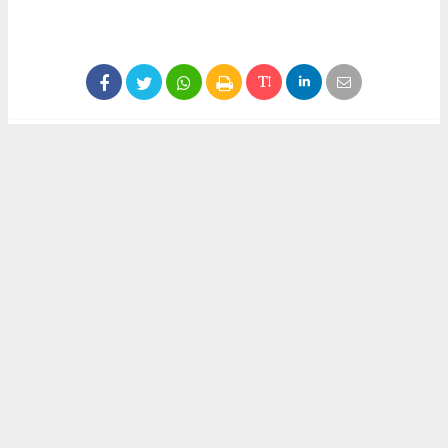
Anadolu Ajansı (AA), İhlas Haber Ajansı (İHA),
Demirören Haber Ajansı (DHA) ve diğer ajanslar
tarafından eklenen tüm haberler, sitemizin
editörlerinin müdahalesi olmadan ajans kanallarından
çekilmektedir. Bu haberlerde yer alan hukuki
muhataplar haberi geçen ajanslar olup sitemizin hiç
bir editörü sorumlu tutulamaz...
#didemtürkmen
#siyaset
#görev
#cumhuriyetve emekpartisi