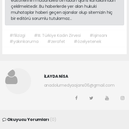
editörlerinin müdahalesi olmadan ajans kanallarından
çekilmektedir. Bu haberlerde yer alan hukuki
muhataplar haberi geçen ajanslar olup sitemizin hiç
bir editörü sorumlu tutulamaz...
#filizizgi
#III. Türkiye Kadın Zirvesi
#işinsanı
#yakınkoruma
#zerafet
#özelyetenek
İLAYDA NİSA
anadolumedyaajans06@gmail.com
Okuyucu Yorumları
(0)