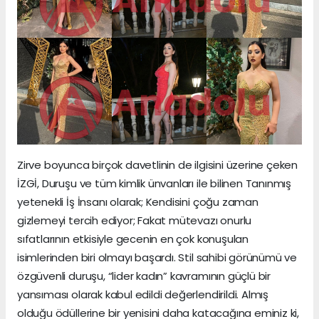
Zirve boyunca birçok davetlinin de ilgisini üzerine çeken
İZGİ, Duruşu ve tüm kimlik ünvanları ile bilinen Tanınmış
yetenekli İş İnsanı olarak; Kendisini çoğu zaman
gizlemeyi tercih ediyor; Fakat mütevazı onurlu
sıfatlarının etkisiyle gecenin en çok konuşulan
isimlerinden biri olmayı başardı. Stil sahibi görünümü ve
özgüvenli duruşu, “lider kadın” kavramının güçlü bir
yansıması olarak kabul edildi değerlendirildi. Almış
olduğu ödüllerine bir yenisini daha katacağına eminiz ki,