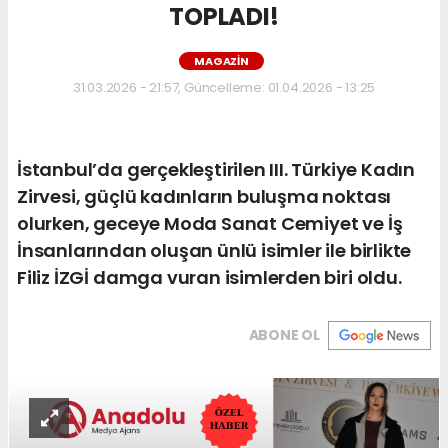
TOPLADI!
MAGAZIN
31.03.2026 - 21:57, Güncelleme: 01.04.2026 - 13:25
İstanbul’da gerçekleştirilen III. Türkiye Kadın
Zirvesi, güçlü kadınların buluşma noktası
olurken, geceye Moda Sanat Cemiyet ve İş
İnsanlarından oluşan ünlü isimler ile birlikte
Filiz İZGİ damga vuran isimlerden biri oldu.
ABONE OL