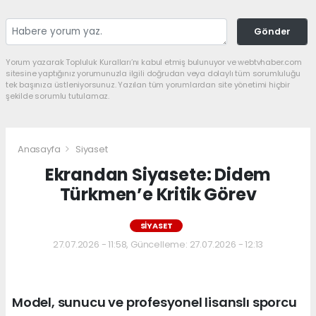
Gönder
Yorum yazarak Topluluk Kuralları’nı kabul etmiş bulunuyor ve webtvhaber.com
sitesine yaptığınız yorumunuzla ilgili doğrudan veya dolaylı tüm sorumluluğu
tek başınıza üstleniyorsunuz. Yazılan tüm yorumlardan site yönetimi hiçbir
şekilde sorumlu tutulamaz.
Anasayfa
Siyaset
Ekrandan Siyasete: Didem
Türkmen’e Kritik Görev
SIYASET
27.07.2026 - 11:58, Güncelleme: 27.07.2026 - 12:13
Model, sunucu ve profesyonel lisanslı sporcu