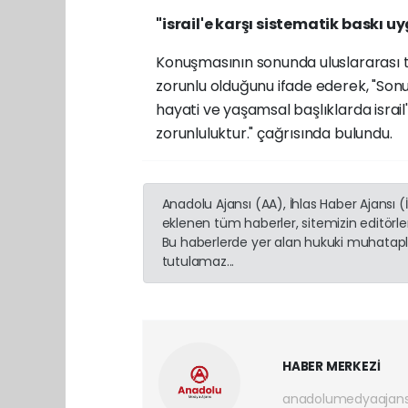
"israil'e karşı sistematik baskı 
Konuşmasının sonunda uluslararası 
zorunlu olduğunu ifade ederek,
"Sonu
hayati ve yaşamsal başlıklarda israil
zorunluluktur." çağrısında bulundu.
Anadolu Ajansı (AA), İhlas Haber Ajansı 
eklenen tüm haberler, sitemizin editörl
Bu haberlerde yer alan hukuki muhatapla
tutulamaz...
HABER MERKEZİ
anadolumedyaajan