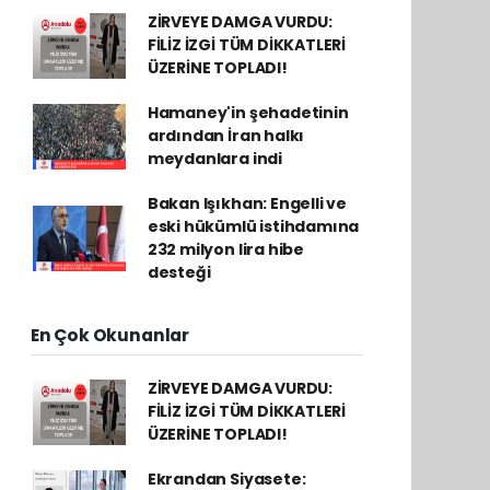
ZİRVEYE DAMGA VURDU:
FİLİZ İZGİ TÜM DİKKATLERİ
ÜZERİNE TOPLADI!
Hamaney'in şehadetinin
ardından İran halkı
meydanlara indi
Bakan Işıkhan: Engelli ve
eski hükümlü istihdamına
232 milyon lira hibe
desteği
En Çok Okunanlar
ZİRVEYE DAMGA VURDU:
FİLİZ İZGİ TÜM DİKKATLERİ
ÜZERİNE TOPLADI!
Ekrandan Siyasete: