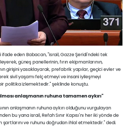
ni ifade eden Babacan, "israil, Gazze Şeridi'ndeki tek
leyerek, güneş panellerinin, fırın ekipmanlarının,
girişini yasaklayarak, prefabrik yapılar, geçici evler ve
yerek sivil yaşamı felç etmeyi ve insani iyileşmeyi
 politika izlemektedir." şeklinde konuştu.
tutulması anlaşmanın ruhuna tamamen aykırı"
asının anlaşmanın ruhuna aykırı olduğunu vurgulayan
en bu yana israil, Refah Sınır Kapısı'nı her iki yönde de
artlarını ve ruhunu doğrudan ihlal etmektedir." dedi.