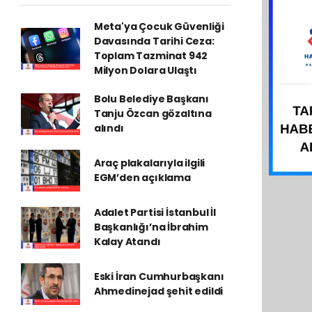
Meta'ya Çocuk Güvenliği
Davasında Tarihi Ceza:
Toplam Tazminat 942
Milyon Dolara Ulaştı
Bolu Belediye Başkanı
Tanju Özcan gözaltına
alındı
Araç plakalarıyla ilgili
EGM’den açıklama
Adalet Partisi İstanbul İl
Başkanlığı’na İbrahim
Kalay Atandı
Eski İran Cumhurbaşkanı
Ahmedinejad şehit edildi