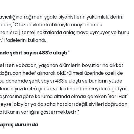
yıcılığına rağmen işgalci siyonistlerin yükümlülüklerini
acan, "Otuz devletin katılımıyla onaylanan bu
ğmen israil, temel noktalarda anlaşmaya uymuyor ve bunu
ifadelerini kullandı.
 şehit sayısı 483'e ulaştı"
 belirten Babacan, yaşanan ölümlerin boyutlarına dikkat
in doğrudan hedef alınarak öldürülmesi üzerinde özellikle
bu dönemde şehit sayısı 483'e ulaştı ve bunların yüzde
lümlerinin yüzde 45'i çocuk ve kadınlardan meydana geliyor.
nlaşmasına göre koruma altında olması gereken 'Sarı Hat'
eysel olaylar ya da saha hataları değil, sivilleri doğrudan
olitikanın varlığını göstermektedir."
ulaşmış durumda