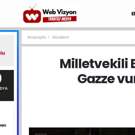
E
Anasayfa
Gündem
Milletvekil
Gazze vu