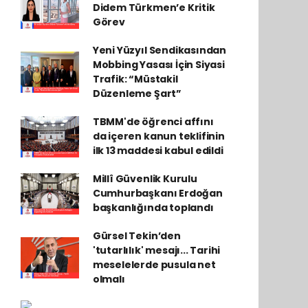
Didem Türkmen’e Kritik
Görev
Yeni Yüzyıl Sendikasından
Mobbing Yasası İçin Siyasi
Trafik: “Müstakil
Düzenleme Şart”
TBMM'de öğrenci affını
da içeren kanun teklifinin
ilk 13 maddesi kabul edildi
Millî Güvenlik Kurulu
Cumhurbaşkanı Erdoğan
başkanlığında toplandı
Gürsel Tekin’den
'tutarlılık' mesajı... Tarihi
meselelerde pusula net
olmalı