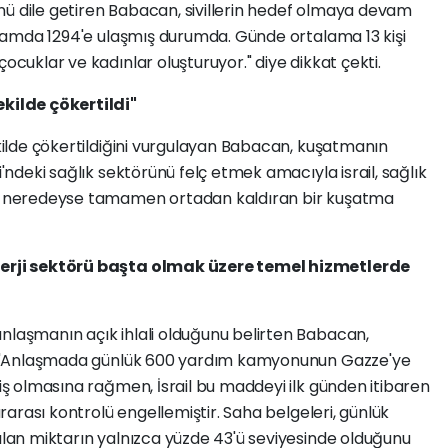
nü dile getiren Babacan, sivillerin hedef olmaya devam
toplamda 1294'e ulaşmış durumda. Günde ortalama 13 kişi
çocuklar ve kadınlar oluşturuyor." diye dikkat çekti.
ekilde çökertildi"
ekilde çökertildiğini vurgulayan Babacan, kuşatmanın
'ndeki sağlık sektörünü felç etmek amacıyla israil, sağlık
ini neredeyse tamamen ortadan kaldıran bir kuşatma
enerji sektörü başta olmak üzere temel hizmetlerde
nlaşmanın açık ihlali olduğunu belirten Babacan,
"Anlaşmada günlük 600 yardım kamyonunun Gazze'ye
miş olmasına rağmen, İsrail bu maddeyi ilk günden itibaren
lararası kontrolü engellemiştir. Saha belgeleri, günlük
rılan miktarın yalnızca yüzde 43'ü seviyesinde olduğunu