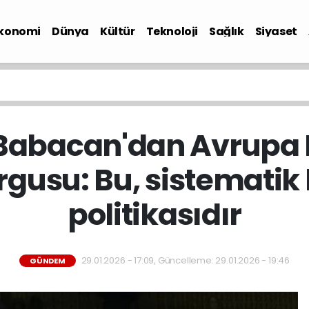
konomi
Dünya
Kültür
Teknoloji
Sağlık
Siyaset
i Babacan'dan Avrupa
rgusu: Bu, sistematik 
politikasıdır
29.01.2026 - 17:09, Güncelleme: 29.01.2026 - 19:46
GÜNDEM