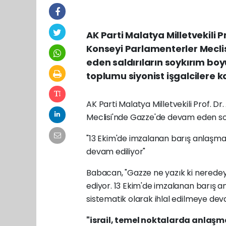
AK Parti Malatya Milletvekili
Konseyi Parlamenterler Mecl
eden saldırıların soykırım boy
toplumu siyonist işgalcilere 
AK Parti Malatya Milletvekili Prof.
Meclisi'nde Gazze'de devam eden soy
"13 Ekim'de imzalanan barış anlaşması
devam ediliyor"
Babacan, "Gazze ne yazık ki neredey
ediyor. 13 Ekim'de imzalanan barış an
sistematik olarak ihlal edilmeye deva
"israil, temel noktalarda anla