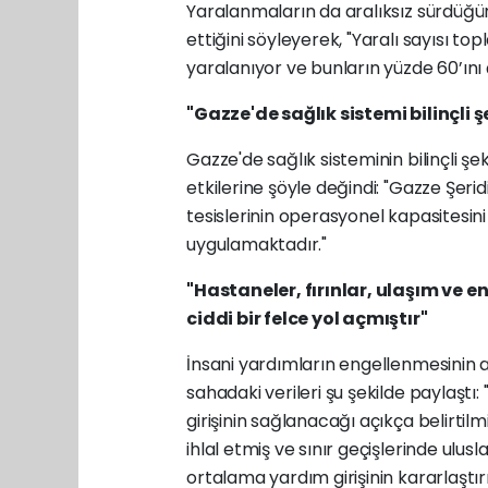
Yaralanmaların da aralıksız sürdüğü
ettiğini söyleyerek, "Yaralı sayısı 
yaralanıyor ve bunların yüzde 60’ını 
"Gazze'de sağlık sistemi bilinçli ş
Gazze'de sağlık sisteminin bilinçli ş
etkilerine şöyle değindi:
"Gazze Şeridi
tesislerinin operasyonel kapasites
uygulamaktadır."
"Hastaneler, fırınlar, ulaşım ve 
ciddi bir felce yol açmıştır"
İnsani yardımların engellenmesinin a
sahadaki verileri şu şekilde paylaştı:
girişinin sağlanacağı açıkça belirtil
ihlal etmiş ve sınır geçişlerinde ulus
ortalama yardım girişinin kararlaştı