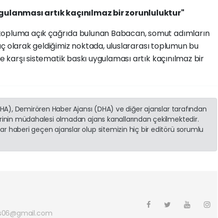
uygulanması artık kaçınılmaz bir zorunluluktur"
topluma açık çağrıda bulunan Babacan, somut adımların
ç olarak geldiğimiz noktada, uluslararası toplumun bu
'e karşı sistematik baskı uygulaması artık kaçınılmaz bir
(İHA), Demirören Haber Ajansı (DHA) ve diğer ajanslar tarafından
erinin müdahalesi olmadan ajans kanallarından çekilmektedir.
r haberi geçen ajanslar olup sitemizin hiç bir editörü sorumlu
s06@gmail.com