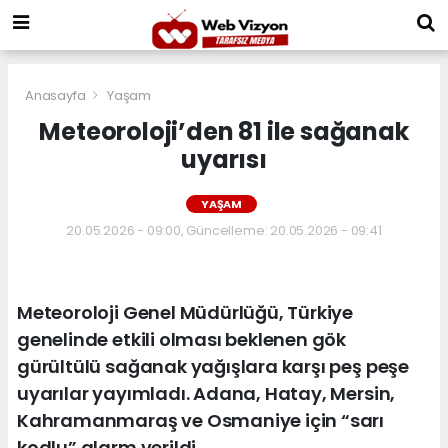
Anasayfa
Yaşam
Meteoroloji’den 81 ile sağanak
uyarısı
YAŞAM
20.05.2026 - 09:00, Güncelleme: 20.05.2026 - 09:41
Meteoroloji Genel Müdürlüğü, Türkiye
genelinde etkili olması beklenen gök
gürültülü sağanak yağışlara karşı peş peşe
uyarılar yayımladı. Adana, Hatay, Mersin,
Kahramanmaraş ve Osmaniye için “sarı
kodlu” alarm verildi.