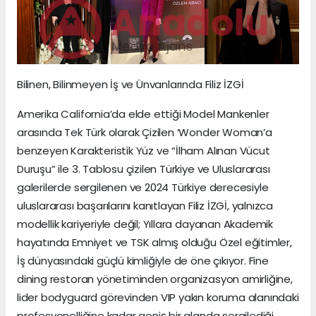
Bilinen, Bilinmeyen İş ve Ünvanlarında Filiz İZGİ
Amerika California’da elde ettiği Model Mankenler
arasında Tek Türk olarak Çizilen ‘Wonder Woman’a
benzeyen Karakteristik Yüz ve “İlham Alınan Vücut
Duruşu” ile 3. Tablosu çizilen Türkiye ve Uluslararası
galerilerde sergilenen ve 2024 Türkiye derecesiyle
uluslararası başarılarını kanıtlayan Filiz İZGİ, yalnızca
modellik kariyeriyle değil; Yıllara dayanan Akademik
hayatında Emniyet ve TSK almış olduğu Özel eğitimler,
İş dünyasındaki güçlü kimliğiyle de öne çıkıyor. Fine
dining restoran yönetiminden organizasyon amirliğine,
lider bodyguard görevinden VIP yakın koruma alanındaki
profesyonelliğine kadar geniş bir alanda sergilediği