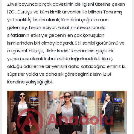
Zirve boyunca birçok davetlinin de ilgisini üzerine çeken
İZGİ, Duruşu ve tüm kimlik ünvanları ile bilinen Tanınmış
yetenekli İş İnsanı olarak; Kendisini çoğu zaman
gizlemeyi tercih ediyor; Fakat mütevazı onurlu
sıfatlarının etkisiyle gecenin en çok konuşulan
isimlerinden biri olmayı başardı. Stil sahibi görünümü ve
özgüvenli duruşu, “lider kadın” kavramının güçlü bir
yansıması olarak kabul edildi değerlendirildi. Almış
olduğu ödüllerine bir yenisini daha katacağına eminiz ki,
süprizler yolda ve daha sık göreceğimiz İsim İZGİ
Kendine yakıştığı gibi..