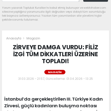
Yorum yazarak Topluluk Kuralları’nı kabul etmiş bulunuyor ve webtvhaber.com
sitesine yaptığınız yorumunuzla ilgili doğrudan veya dolaylı tüm sorumluluğu
tek başınıza üstleniyorsunuz. Yazılan tüm yorumlardan site yönetimi hiçbir
şekilde sorumlu tutulamaz.
Anasayfa
Magazin
ZİRVEYE DAMGA VURDU: FİLİZ
İZGİ TÜM DİKKATLERİ ÜZERİNE
TOPLADI!
MAGAZIN
31.03.2026 - 21:57, Güncelleme: 01.04.2026 - 13:25
İstanbul’da gerçekleştirilen III. Türkiye Kadın
Zirvesi, güçlü kadınların buluşma noktası