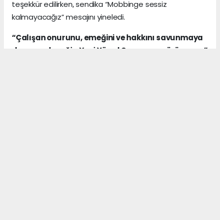
teşekkür edilirken, sendika “Mobbinge sessiz
kalmayacağız” mesajını yineledi.
“Çalışan onurunu, emeğini ve hakkını savunmaya
devam edeceğiz. Yeni Yüzyıl Sen varsa çözüm var.”
Anadolu Ajansı (AA), İhlas Haber Ajansı (İHA),
Demirören Haber Ajansı (DHA) ve diğer ajanslar
tarafından eklenen tüm haberler, sitemizin
editörlerinin müdahalesi olmadan ajans kanallarından
çekilmektedir. Bu haberlerde yer alan hukuki
muhataplar haberi geçen ajanslar olup sitemizin hiç
bir editörü sorumlu tutulamaz...
#sağlıktayeniyüzyılsendeikası
#selçuktürkoğlu