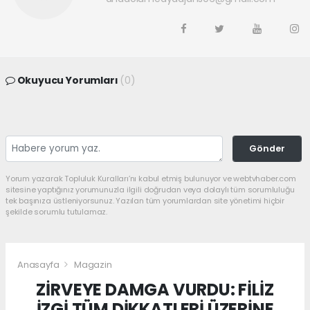
Okuyucu Yorumları
(0)
Gönder
Yorum yazarak Topluluk Kuralları’nı kabul etmiş bulunuyor ve webtvhaber.com
sitesine yaptığınız yorumunuzla ilgili doğrudan veya dolaylı tüm sorumluluğu
tek başınıza üstleniyorsunuz. Yazılan tüm yorumlardan site yönetimi hiçbir
şekilde sorumlu tutulamaz.
Anasayfa
Magazin
ZİRVEYE DAMGA VURDU: FİLİZ
İZGİ TÜM DİKKATLERİ ÜZERİNE