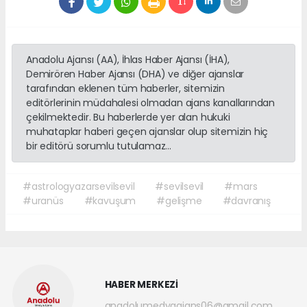
Anadolu Ajansı (AA), İhlas Haber Ajansı (İHA),
Demirören Haber Ajansı (DHA) ve diğer ajanslar
tarafından eklenen tüm haberler, sitemizin
editörlerinin müdahalesi olmadan ajans kanallarından
çekilmektedir. Bu haberlerde yer alan hukuki
muhataplar haberi geçen ajanslar olup sitemizin hiç
bir editörü sorumlu tutulamaz...
#astrologyazarsevilsevil
#sevilsevil
#mars
#uranüs
#kavuşum
#gelişme
#davranış
HABER MERKEZİ
anadolumedyaajans06@gmail.com