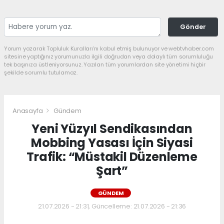
Gönder
Yorum yazarak Topluluk Kuralları’nı kabul etmiş bulunuyor ve webtvhaber.com
sitesine yaptığınız yorumunuzla ilgili doğrudan veya dolaylı tüm sorumluluğu
tek başınıza üstleniyorsunuz. Yazılan tüm yorumlardan site yönetimi hiçbir
şekilde sorumlu tutulamaz.
Anasayfa
Gündem
Yeni Yüzyıl Sendikasından
Mobbing Yasası İçin Siyasi
Trafik: “Müstakil Düzenleme
Şart”
GÜNDEM
21.07.2026 - 21:31, Güncelleme: 21.07.2026 - 21:36