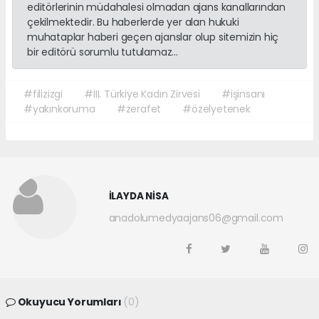
editörlerinin müdahalesi olmadan ajans kanallarından
çekilmektedir. Bu haberlerde yer alan hukuki
muhataplar haberi geçen ajanslar olup sitemizin hiç
bir editörü sorumlu tutulamaz...
#filizizgi
#III. Türkiye Kadın Zirvesi
#işinsanı
#yakınkoruma
#zerafet
#özelyetenek
İLAYDA NİSA
anadolumedyaajans06@gmail.com
Okuyucu Yorumları
(0)