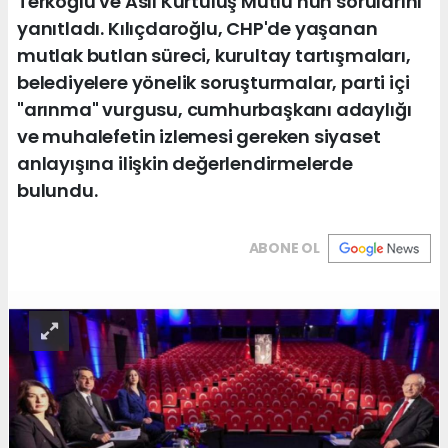
Terkoğlu ve Aslı Kurtuluş Mutlu'nun sorularını
yanıtladı. Kılıçdaroğlu, CHP'de yaşanan
mutlak butlan süreci, kurultay tartışmaları,
belediyelere yönelik soruşturmalar, parti içi
"arınma" vurgusu, cumhurbaşkanı adaylığı
ve muhalefetin izlemesi gereken siyaset
anlayışına ilişkin değerlendirmelerde
bulundu.
ABONE OL