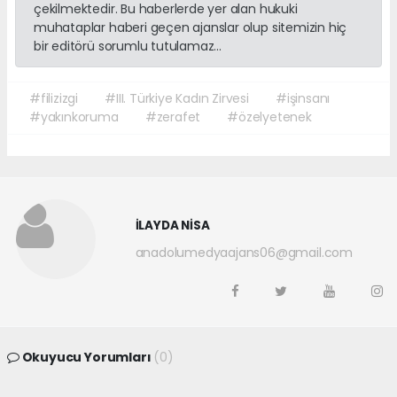
çekilmektedir. Bu haberlerde yer alan hukuki
muhataplar haberi geçen ajanslar olup sitemizin hiç
bir editörü sorumlu tutulamaz...
#filizizgi
#III. Türkiye Kadın Zirvesi
#işinsanı
#yakınkoruma
#zerafet
#özelyetenek
İLAYDA NİSA
anadolumedyaajans06@gmail.com
Okuyucu Yorumları
(0)