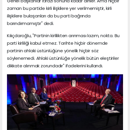
Genel başkanlar itirazı sonuna kadar dinler. Ama hiçbir
zaman bu partide kirli ilişkilere yer verilmemiştir, kirli
ilişkilere bulaşanları da bu parti bağrında
barındırmamıştır" dedi.
Kılıçdaroğlu, "Partinin kirlilikten arınması lazım, nokta. Bu
parti kirliliği kabul etmez. Tarihte hiçbir dönemde
partinin ahlaki üstünlüğüne yönelik hiçbir söz
söylenemedi. Ahlaki üstünlüğe yönelik bütün eleştiriler
dikkate alınmak zorundadır" ifadelerini kullandı.