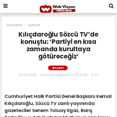
Anasayfa
Siyaset
Kılıçdaroğlu Sözcü TV’de
konuştu: ‘Partiyi en kısa
zamanda kurultaya
götüreceğiz’
SIYASET
20.06.2026 - 19:26, Güncelleme: 21.06.2026 - 12:37
Cumhuriyet Halk Partisi Genel Başkanı Kemal
Kılıçdaroğlu, Sözcü TV canlı yayınında
gazeteciler Senem Toluay Ilgaz, Barış