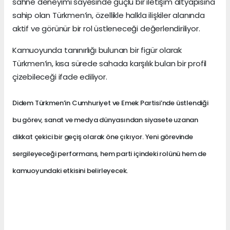
sahne deneyimi sayesinde güçlü bir iletişim altyapısına
sahip olan Türkmen’in, özellikle halkla ilişkiler alanında
aktif ve görünür bir rol üstleneceği değerlendiriliyor.
Kamuoyunda tanınırlığı bulunan bir figür olarak
Türkmen’in, kısa sürede sahada karşılık bulan bir profil
çizebileceği ifade ediliyor.
Didem Türkmen’in Cumhuriyet ve Emek Partisi’nde üstlendiği
bu görev, sanat ve medya dünyasından siyasete uzanan
dikkat çekici bir geçiş olarak öne çıkıyor. Yeni görevinde
sergileyeceği performans, hem parti içindeki rolünü hem de
kamuoyundaki etkisini belirleyecek.