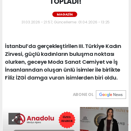
TOPLADI!
MAGAZIN
31.03.2026 - 21:57, Güncelleme: 01.04.2026 - 13:25
İstanbul’da gerçekleştirilen III. Türkiye Kadın
Zirvesi, güçlü kadınların buluşma noktası
olurken, geceye Moda Sanat Cemiyet ve İş
İnsanlarından oluşan ünlü isimler ile birlikte
Filiz İZGİ damga vuran isimlerden biri oldu.
ABONE OL