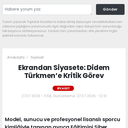
Gönder
Yorum yazarak Topluluk Kuralları’nı kabul etmiş bulunuyor ve webtvhaber.com
sitesine yaptığınız yorumunuzla ilgili doğrudan veya dolaylı tüm sorumluluğu
tek başınıza üstleniyorsunuz. Yazılan tüm yorumlardan site yönetimi hiçbir
şekilde sorumlu tutulamaz.
Anasayfa
Siyaset
Ekrandan Siyasete: Didem
Türkmen’e Kritik Görev
SIYASET
27.07.2026 - 11:58, Güncelleme: 27.07.2026 - 12:13
Model, sunucu ve profesyonel lisanslı sporcu
kimliğiyle tanınan ayrıca Eğitimini Siber