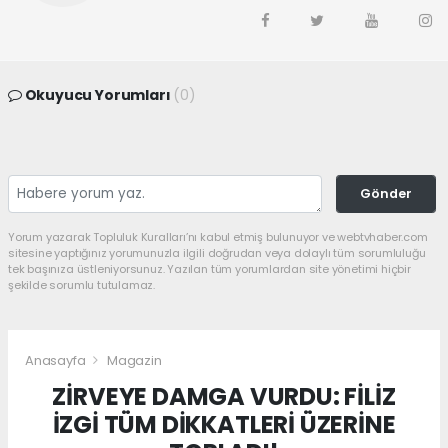
Okuyucu Yorumları
(0)
Gönder
Yorum yazarak Topluluk Kuralları’nı kabul etmiş bulunuyor ve webtvhaber.com
sitesine yaptığınız yorumunuzla ilgili doğrudan veya dolaylı tüm sorumluluğu
tek başınıza üstleniyorsunuz. Yazılan tüm yorumlardan site yönetimi hiçbir
şekilde sorumlu tutulamaz.
Anasayfa
Magazin
ZİRVEYE DAMGA VURDU: FİLİZ
İZGİ TÜM DİKKATLERİ ÜZERİNE