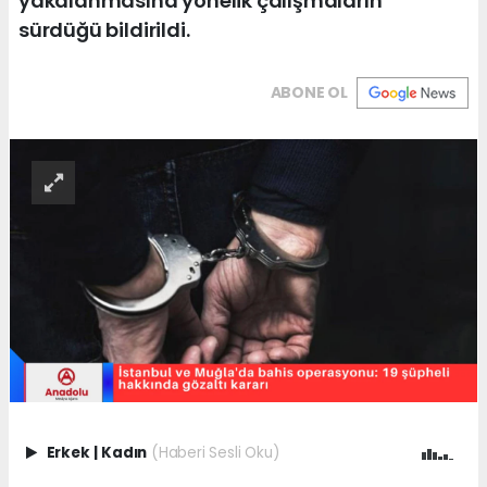
yakalanmasına yönelik çalışmaların
sürdüğü bildirildi.
ABONE OL
Erkek
|
Kadın
(Haberi Sesli Oku)