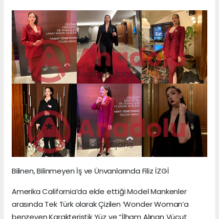
Bilinen, Bilinmeyen İş ve Ünvanlarında Filiz İZGİ
Amerika California’da elde ettiği Model Mankenler
arasında Tek Türk olarak Çizilen ‘Wonder Woman’a
benzeyen Karakteristik Yüz ve “İlham Alınan Vücut