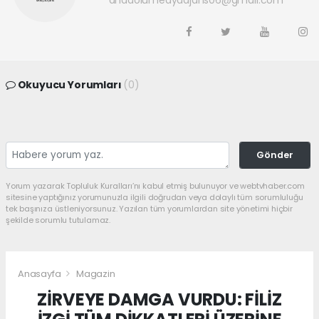
anadolumedyaajans06@gmail.com
Okuyucu Yorumları
(0)
Gönder
Yorum yazarak Topluluk Kuralları’nı kabul etmiş bulunuyor ve webtvhaber.com
sitesine yaptığınız yorumunuzla ilgili doğrudan veya dolaylı tüm sorumluluğu
tek başınıza üstleniyorsunuz. Yazılan tüm yorumlardan site yönetimi hiçbir
şekilde sorumlu tutulamaz.
Anasayfa
Magazin
ZİRVEYE DAMGA VURDU: FİLİZ