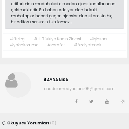
editörlerinin müdahalesi olmadan ajans kanallarından
çekilmektedir. Bu haberlerde yer alan hukuki
muhataplar haberi geçen ajanslar olup sitemizin hiç
bir editörü sorumlu tutulamaz...
#filizizgi
#III. Türkiye Kadın Zirvesi
#işinsanı
#yakınkoruma
#zerafet
#özelyetenek
İLAYDA NİSA
anadolumedyaajans06@gmail.com
Okuyucu Yorumları
(0)