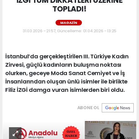
İZGİ TÜM DİKKATLERİ ÜZERİNE
TOPLADI!
MAGAZIN
31.03.2026 - 21:57, Güncelleme: 01.04.2026 - 13:25
İstanbul’da gerçekleştirilen III. Türkiye Kadın
Zirvesi, güçlü kadınların buluşma noktası
olurken, geceye Moda Sanat Cemiyet ve İş
İnsanlarından oluşan ünlü isimler ile birlikte
Filiz İZGİ damga vuran isimlerden biri oldu.
ABONE OL