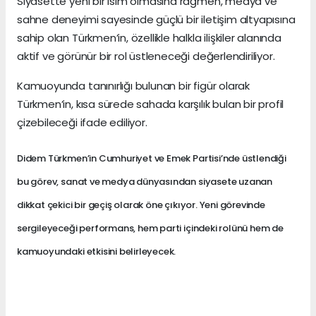
Siyasette yeni bir isim olmasına rağmen, medya ve
sahne deneyimi sayesinde güçlü bir iletişim altyapısına
sahip olan Türkmen’in, özellikle halkla ilişkiler alanında
aktif ve görünür bir rol üstleneceği değerlendiriliyor.
Kamuoyunda tanınırlığı bulunan bir figür olarak
Türkmen’in, kısa sürede sahada karşılık bulan bir profil
çizebileceği ifade ediliyor.
Didem Türkmen’in Cumhuriyet ve Emek Partisi’nde üstlendiği
bu görev, sanat ve medya dünyasından siyasete uzanan
dikkat çekici bir geçiş olarak öne çıkıyor. Yeni görevinde
sergileyeceği performans, hem parti içindeki rolünü hem de
kamuoyundaki etkisini belirleyecek.