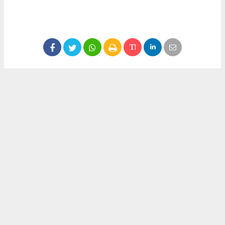
Anadolu Ajansı (AA), İhlas Haber Ajansı (İHA),
Demirören Haber Ajansı (DHA) ve diğer ajanslar
tarafından eklenen tüm haberler, sitemizin
editörlerinin müdahalesi olmadan ajans kanallarından
çekilmektedir. Bu haberlerde yer alan hukuki
muhataplar haberi geçen ajanslar olup sitemizin hiç
bir editörü sorumlu tutulamaz...
#didemtürkmen
#siyaset
#görev
#cumhuriyetve emekpartisi