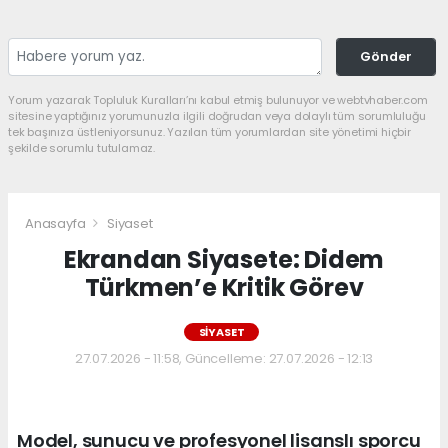
Gönder
Yorum yazarak Topluluk Kuralları’nı kabul etmiş bulunuyor ve webtvhaber.com
sitesine yaptığınız yorumunuzla ilgili doğrudan veya dolaylı tüm sorumluluğu
tek başınıza üstleniyorsunuz. Yazılan tüm yorumlardan site yönetimi hiçbir
şekilde sorumlu tutulamaz.
Anasayfa
Siyaset
Ekrandan Siyasete: Didem
Türkmen’e Kritik Görev
SIYASET
27.07.2026 - 11:58, Güncelleme: 27.07.2026 - 12:13
Model, sunucu ve profesyonel lisanslı sporcu