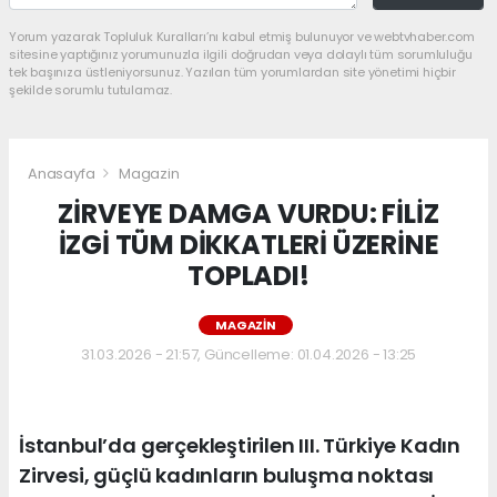
Yorum yazarak Topluluk Kuralları’nı kabul etmiş bulunuyor ve webtvhaber.com
sitesine yaptığınız yorumunuzla ilgili doğrudan veya dolaylı tüm sorumluluğu
tek başınıza üstleniyorsunuz. Yazılan tüm yorumlardan site yönetimi hiçbir
şekilde sorumlu tutulamaz.
Anasayfa
Magazin
ZİRVEYE DAMGA VURDU: FİLİZ
İZGİ TÜM DİKKATLERİ ÜZERİNE
TOPLADI!
MAGAZIN
31.03.2026 - 21:57, Güncelleme: 01.04.2026 - 13:25
İstanbul’da gerçekleştirilen III. Türkiye Kadın
Zirvesi, güçlü kadınların buluşma noktası