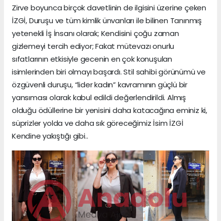
Zirve boyunca birçok davetlinin de ilgisini üzerine çeken
İZGİ, Duruşu ve tüm kimlik ünvanları ile bilinen Tanınmış
yetenekli İş İnsanı olarak; Kendisini çoğu zaman
gizlemeyi tercih ediyor; Fakat mütevazı onurlu
sıfatlarının etkisiyle gecenin en çok konuşulan
isimlerinden biri olmayı başardı. Stil sahibi görünümü ve
özgüvenli duruşu, “lider kadın” kavramının güçlü bir
yansıması olarak kabul edildi değerlendirildi. Almış
olduğu ödüllerine bir yenisini daha katacağına eminiz ki,
süprizler yolda ve daha sık göreceğimiz İsim İZGİ
Kendine yakıştığı gibi..