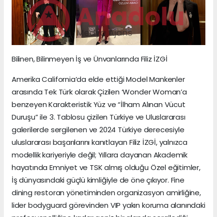
Bilinen, Bilinmeyen İş ve Ünvanlarında Filiz İZGİ
Amerika California’da elde ettiği Model Mankenler
arasında Tek Türk olarak Çizilen ‘Wonder Woman’a
benzeyen Karakteristik Yüz ve “İlham Alınan Vücut
Duruşu” ile 3. Tablosu çizilen Türkiye ve Uluslararası
galerilerde sergilenen ve 2024 Türkiye derecesiyle
uluslararası başarılarını kanıtlayan Filiz İZGİ, yalnızca
modellik kariyeriyle değil; Yıllara dayanan Akademik
hayatında Emniyet ve TSK almış olduğu Özel eğitimler,
İş dünyasındaki güçlü kimliğiyle de öne çıkıyor. Fine
dining restoran yönetiminden organizasyon amirliğine,
lider bodyguard görevinden VIP yakın koruma alanındaki