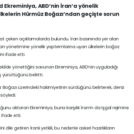
Ekreminiya, ABD’nin İran’a yönelik
ülkelerin Hürmüz Boğazı’ndan geçişte sorun
kkat çeken açıklamalarda bulundu. İran basınında yer alan
an yönetimine yönelik yaptırımlarına uyan ülkelerin boğaz
i ifade etti.
ı şekilde yönettiğini savunan Ekreminiya, ABD’nin uyguladığı
ş yürüttüğünü belirtti.
Boğazı üzerindeki hakimiyetinin sürdüğünü belirterek, deniz
söyledi.
unu aktaran Ekreminiya, buna karşılık İran’ın da işgal rejimine
fade etti.
dile getiren İranlı yetkili, bu nedenle askeri hazırlıkların