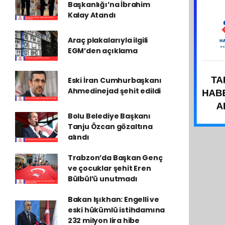
Başkanlığı’na İbrahim
Kalay Atandı
Araç plakalarıyla ilgili
EGM’den açıklama
Eski İran Cumhurbaşkanı
Ahmedinejad şehit edildi
Bolu Belediye Başkanı
Tanju Özcan gözaltına
alındı
Trabzon’da Başkan Genç
ve çocuklar şehit Eren
Bülbül’ü unutmadı
Bakan Işıkhan: Engelli ve
eski hükümlü istihdamına
232 milyon lira hibe