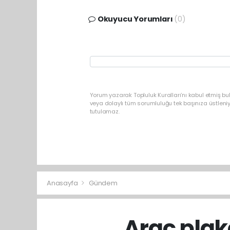
Okuyucu Yorumları
(0)
Yorum yazarak Topluluk Kuralları’nı kabul etmiş b
veya dolaylı tüm sorumluluğu tek başınıza üstleni
tutulamaz.
Anasayfa
Gündem
Araç plak