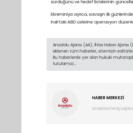
sürdüğünü ve hedef listelerinin güncelle
Ekreminiya ayrıca, savaşın ilk günlerind
Irak’taki ABD üslerine operasyon düzenle
Anadolu Ajansı (AA), İhlas Haber Ajansı 
eklenen tüm haberler, sitemizin editörl
Bu haberlerde yer alan hukuki muhatapla
tutulamaz...
HABER MERKEZİ
anadolumedyaajan