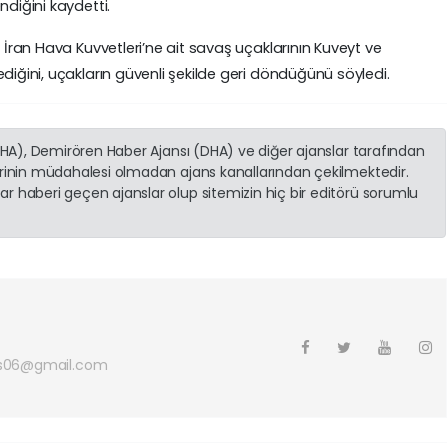
ndiğini kaydetti.
e İran Hava Kuvvetleri’ne ait savaş uçaklarının Kuveyt ve
diğini, uçakların güvenli şekilde geri döndüğünü söyledi.
(İHA), Demirören Haber Ajansı (DHA) ve diğer ajanslar tarafından
erinin müdahalesi olmadan ajans kanallarından çekilmektedir.
r haberi geçen ajanslar olup sitemizin hiç bir editörü sorumlu
s06@gmail.com