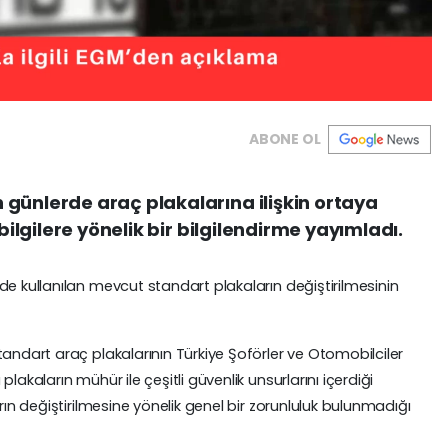
ABONE OL
günlerde araç plakalarına ilişkin ortaya
 bilgilere yönelik bir bilgilendirme yayımladı.
de kullanılan mevcut standart plakaların değiştirilmesinin
tandart araç plakalarının Türkiye Şoförler ve Otomobilciler
lakaların mühür ile çeşitli güvenlik unsurlarını içerdiği
rın değiştirilmesine yönelik genel bir zorunluluk bulunmadığı