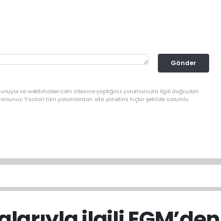
Gönder
ulunuyor ve webtvhaber.com sitesine yaptığınız yorumunuzla ilgili doğrudan
yorsunuz. Yazılan tüm yorumlardan site yönetimi hiçbir şekilde sorumlu
alarıyla ilgili EGM’de