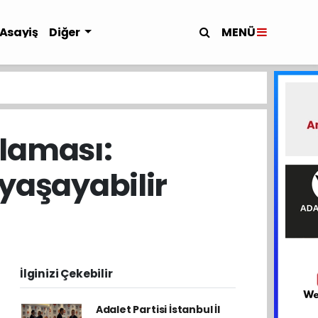
MENÜ
Asayiş
Diğer
klaması:
 yaşayabilir
İlginizi Çekebilir
Adalet Partisi İstanbul İl