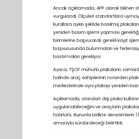
Ancak açıklamada, APP olarak bilinen st
vurgulandı. Ölçüleri standartlara uyma
kurallara aykırı şekilde basılmış plakala
yeniden basım işlemi yapması gerektiği 
birimlerine başvurarak gerekli kayıt işl
başvurusunda bulunmaları ve federasyon
bastırmaları gerekiyor.
Ayrıca, TŞOF mühürlü plakaların zamanla 
halinde araç sahiplerinin noterden plak
merkezlerinde aynı plakayı yeniden bastır
Açıklamada, standart dışı plaka kullanım
uygulanabileceğini ve araçların plakalar
hatırlattı. Bununla birlikte denetimlerin
amacıyla sürdürüleceği belirtildi.