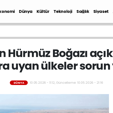
konomi
Dünya
Kültür
Teknoloji
Sağlık
Siyaset
n Hürmüz Boğazı açı
a uyan ülkeler sorun
10.05.2026 - 11:12, Güncelleme: 10.05.2026 - 21:16
DÜNYA