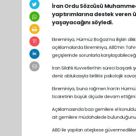
İran Ordu Sözcüsü Muhammed 
yaptırımlarına destek veren 
yaşayacağını söyledi.
Ekreminiya, Hürmüz Boğazı’na ilişkin di
açıklamalarda Ekreminiya, ABD’nin Tahr
geçişlerinde sorunlarla karşılaşabileceğin
İran Silahlı Kuvvetleri’nin süreci başarıl
deniz ablukasıyla birlikte psikolojik sava
Ekreminiya, buna rağmen İran’ın Hürmüz 
ticaretinin büyük ölçüde devam ettiğini 
Açıklamasında bazı gemilere el konulduğ
ait gemilere müdahalede bulunduğunu i
ABD ile yapılan ateşkese güvenmediklerini 