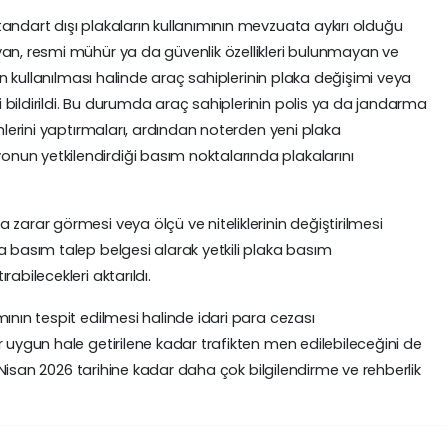
andart dışı plakaların kullanımının mevzuata aykırı olduğu
yan, resmi mühür ya da güvenlik özellikleri bulunmayan ve
rın kullanılması halinde araç sahiplerinin plaka değişimi veya
bildirildi. Bu durumda araç sahiplerinin polis ya da jandarma
emlerini yaptırmaları, ardından noterden yeni plaka
un yetkilendirdiği basım noktalarında plakalarını
zarar görmesi veya ölçü ve niteliklerinin değiştirilmesi
a basım talep belgesi alarak yetkili plaka basım
abilecekleri aktarıldı.
ının tespit edilmesi halinde idari para cezası
 uygun hale getirilene kadar trafikten men edilebileceğini de
 1 Nisan 2026 tarihine kadar daha çok bilgilendirme ve rehberlik