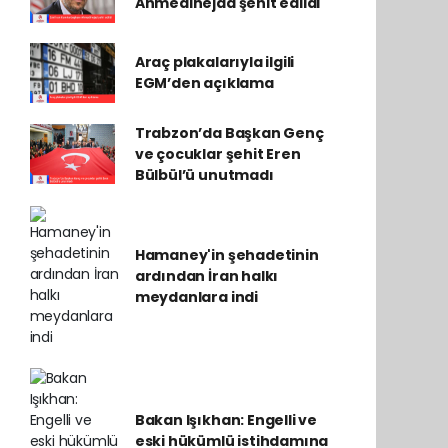
Ahmedinejad şehit edildi
Araç plakalarıyla ilgili
EGM’den açıklama
Trabzon’da Başkan Genç
ve çocuklar şehit Eren
Bülbül’ü unutmadı
Hamaney'in şehadetinin
ardından İran halkı
meydanlara indi
Bakan Işıkhan: Engelli ve
eski hükümlü istihdamına