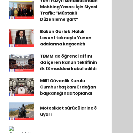
Yeni Yüzyıl Sendikasından
Mobbing Yasası İçin Siyasi
Trafik: “Müstakil
Düzenleme Şart”
Bakan Gürlek: Haluk
Levent tekneyle Yunan
adalarına kaçacaktı
TBMM'de öğrenci affını
da içeren kanun teklifinin
ilk 13 maddesi kabul edildi
Millî Güvenlik Kurulu
Cumhurbaşkanı Erdoğan
başkanlığında toplandı
Motosiklet sürücülerine 8
uyarı