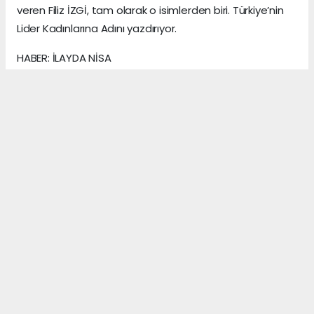
veren Filiz İZGİ, tam olarak o isimlerden biri. Türkiye’nin
Lider Kadınlarına Adını yazdırıyor.
HABER: İLAYDA NİSA
KAYNAK: ANADOLU MEDYA AJANS
Anadolu Ajansı (AA), İhlas Haber Ajansı (İHA),
Demirören Haber Ajansı (DHA) ve diğer ajanslar
tarafından eklenen tüm haberler, sitemizin
editörlerinin müdahalesi olmadan ajans kanallarından
çekilmektedir. Bu haberlerde yer alan hukuki
muhataplar haberi geçen ajanslar olup sitemizin hiç
bir editörü sorumlu tutulamaz...