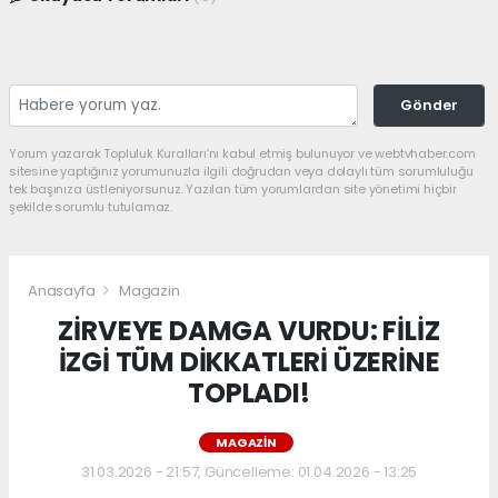
Gönder
Yorum yazarak Topluluk Kuralları’nı kabul etmiş bulunuyor ve webtvhaber.com
sitesine yaptığınız yorumunuzla ilgili doğrudan veya dolaylı tüm sorumluluğu
tek başınıza üstleniyorsunuz. Yazılan tüm yorumlardan site yönetimi hiçbir
şekilde sorumlu tutulamaz.
Anasayfa
Magazin
ZİRVEYE DAMGA VURDU: FİLİZ
İZGİ TÜM DİKKATLERİ ÜZERİNE
TOPLADI!
MAGAZIN
31.03.2026 - 21:57, Güncelleme: 01.04.2026 - 13:25