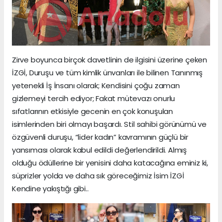
Zirve boyunca birçok davetlinin de ilgisini üzerine çeken
İZGİ, Duruşu ve tüm kimlik ünvanları ile bilinen Tanınmış
yetenekli İş İnsanı olarak; Kendisini çoğu zaman
gizlemeyi tercih ediyor; Fakat mütevazı onurlu
sıfatlarının etkisiyle gecenin en çok konuşulan
isimlerinden biri olmayı başardı. Stil sahibi görünümü ve
özgüvenli duruşu, “lider kadın” kavramının güçlü bir
yansıması olarak kabul edildi değerlendirildi. Almış
olduğu ödüllerine bir yenisini daha katacağına eminiz ki,
süprizler yolda ve daha sık göreceğimiz İsim İZGİ
Kendine yakıştığı gibi..