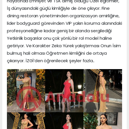
hayatında Emniyet ve TSK almış olduğu Özel eğitimler,
İş dünyasındaki güçlü kimliğiyle de öne çıkıyor. Fine
dining restoran yönetiminden organizasyon amirliğine,
lider bodyguard görevinden VIP yakın koruma alanındaki
profesyonelliğine kadar geniş bir alanda sergilediği
Yetkinlik başarılar onu çok yönlü bir rol model haline
getiriyor. Ve Karakter Zeka Yürek yakıştırması Onun İsim
bulmuş hali olması Öğretmen kimliğini de ortaya
çıkarıyor. İZGİ’den öğrenilecek şeyler fazla..