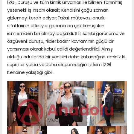
İZGİ, Duruşu ve tüm kimlik ünvanları ile bilinen Tanınmış
yetenekli İş İnsanı olarak; Kendisini çoğu zaman
gizlemeyi tercih ediyor; Fakat mütevazı onurlu
sıfatlarının etkisiyle gecenin en çok konuşulan
isimlerinden biri olmayı başardı. Stil sahibi görünümü ve
özgüvenli duruşu, “lider kadın” kavramının güçlü bir
yansıması olarak kabul edildi değerlendirildi. Almış
olduğu ödüllerine bir yenisini daha katacağına eminiz ki,
süprizler yolda ve daha sık göreceğimiz İsim İZGİ
Kendine yakıştığı gibi..