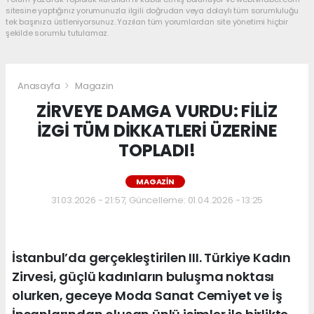
sitesine yaptığınız yorumunuzla ilgili doğrudan veya dolaylı tüm sorumluluğu
tek başınıza üstleniyorsunuz. Yazılan tüm yorumlardan site yönetimi hiçbir
şekilde sorumlu tutulamaz.
Anasayfa
Magazin
ZİRVEYE DAMGA VURDU: FİLİZ
İZGİ TÜM DİKKATLERİ ÜZERİNE
TOPLADI!
MAGAZIN
31.03.2026 - 21:57, Güncelleme: 01.04.2026 - 13:25
İstanbul’da gerçekleştirilen III. Türkiye Kadın
Zirvesi, güçlü kadınların buluşma noktası
olurken, geceye Moda Sanat Cemiyet ve İş