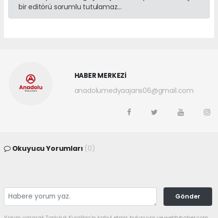
bir editörü sorumlu tutulamaz...
HABER MERKEZİ
anadolumedyaajans06@gmail.com
Okuyucu Yorumları
(0)
Gönder
Yorum yazarak Topluluk Kuralları’nı kabul etmiş bulunuyor ve webtvhaber.com