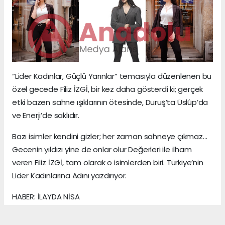
“Lider Kadınlar, Güçlü Yarınlar” temasıyla düzenlenen bu
özel gecede Filiz İZGİ, bir kez daha gösterdi ki; gerçek
etki bazen sahne ışıklarının ötesinde, Duruş’ta Üslûp’da
ve Enerji’de saklıdır.
Bazı isimler kendini gizler; her zaman sahneye çıkmaz…
Gecenin yıldızı yine de onlar olur Değerleri ile ilham
veren Filiz İZGİ, tam olarak o isimlerden biri. Türkiye’nin
Lider Kadınlarına Adını yazdırıyor.
HABER: İLAYDA NİSA
KAYNAK: ANADOLU MEDYA AJANS