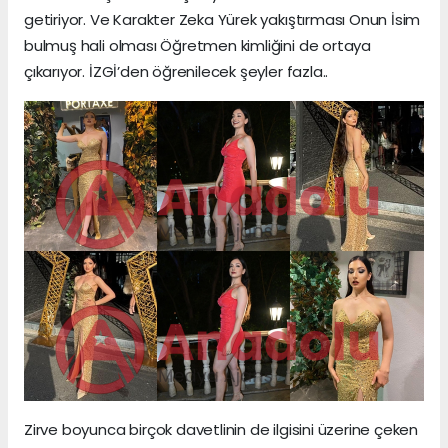
getiriyor. Ve Karakter Zeka Yürek yakıştırması Onun İsim
bulmuş hali olması Öğretmen kimliğini de ortaya
çıkarıyor. İZGİ’den öğrenilecek şeyler fazla..
Zirve boyunca birçok davetlinin de ilgisini üzerine çeken