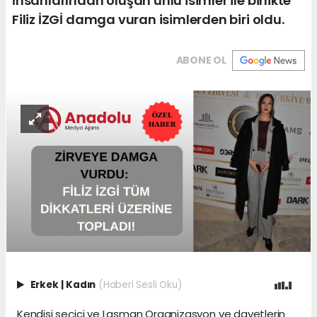
İnsanlarından oluşan ünlü isimler ile birlikte
Filiz İZGİ damga vuran isimlerden biri oldu.
ABONE OL
Erkek
|
Kadın
(Haberi Sesli Oku)
Kendisi seçici ve Lasman Organizasyon ve davetlerin