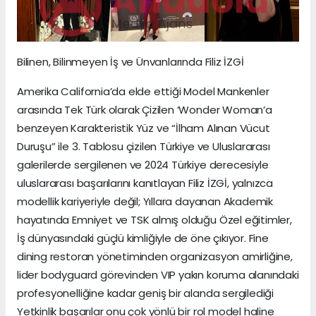
Bilinen, Bilinmeyen İş ve Ünvanlarında Filiz İZGİ
Amerika California’da elde ettiği Model Mankenler
arasında Tek Türk olarak Çizilen ‘Wonder Woman’a
benzeyen Karakteristik Yüz ve “İlham Alınan Vücut
Duruşu” ile 3. Tablosu çizilen Türkiye ve Uluslararası
galerilerde sergilenen ve 2024 Türkiye derecesiyle
uluslararası başarılarını kanıtlayan Filiz İZGİ, yalnızca
modellik kariyeriyle değil; Yıllara dayanan Akademik
hayatında Emniyet ve TSK almış olduğu Özel eğitimler,
İş dünyasındaki güçlü kimliğiyle de öne çıkıyor. Fine
dining restoran yönetiminden organizasyon amirliğine,
lider bodyguard görevinden VIP yakın koruma alanındaki
profesyonelliğine kadar geniş bir alanda sergilediği
Yetkinlik başarılar onu çok yönlü bir rol model haline