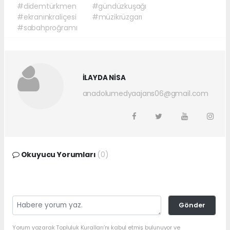
#didemtürkmen
#gündüzkuşağı
#ekranınkraliçesi
#müzikrüzgarı
#sabahproğramı
İLAYDA NİSA
anadolumedyaajans06@gmail.com
Okuyucu Yorumları
(0)
Gönder
Yorum yazarak Topluluk Kuralları’nı kabul etmiş bulunuyor ve