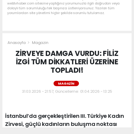
webtvhaber.com sitesine yaptığınız yorumunuzla ilgili doğrudan veya
dolaylı tüm sorumluluğu tek başınıza üstleniyorsunuz. Yazılan tüm
yorumlardan site yönetimi hiçbir şekilde sorumlu tutulamaz.
Anasayfa
Magazin
ZİRVEYE DAMGA VURDU: FİLİZ
İZGİ TÜM DİKKATLERİ ÜZERİNE
TOPLADI!
MAGAZIN
31.03.2026 - 21:57, Güncelleme: 01.04.2026 - 13:25
İstanbul’da gerçekleştirilen III. Türkiye Kadın
Zirvesi, güçlü kadınların buluşma noktası
olurken, geceye Moda Sanat Cemiyet ve İş