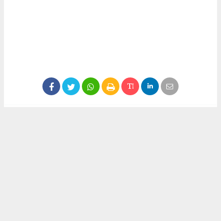
Anadolu Ajansı (AA), İhlas Haber Ajansı (İHA),
Demirören Haber Ajansı (DHA) ve diğer ajanslar
tarafından eklenen tüm haberler, sitemizin
editörlerinin müdahalesi olmadan ajans kanallarından
çekilmektedir. Bu haberlerde yer alan hukuki
muhataplar haberi geçen ajanslar olup sitemizin hiç
bir editörü sorumlu tutulamaz...
#didemtürkmen
#siyaset
#görev