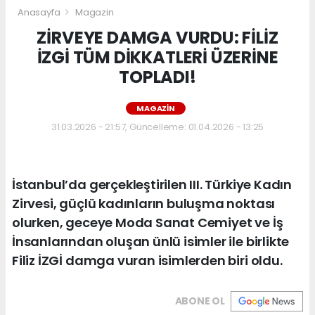
Anasayfa
Magazin
ZİRVEYE DAMGA VURDU: FİLİZ
İZGİ TÜM DİKKATLERİ ÜZERİNE
TOPLADI!
MAGAZIN
31.03.2026 - 21:57, Güncelleme: 01.04.2026 - 13:25
İstanbul’da gerçekleştirilen III. Türkiye Kadın
Zirvesi, güçlü kadınların buluşma noktası
olurken, geceye Moda Sanat Cemiyet ve İş
İnsanlarından oluşan ünlü isimler ile birlikte
Filiz İZGİ damga vuran isimlerden biri oldu.
ABONE OL