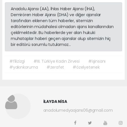
Anadolu Ajansı (AA), İhlas Haber Ajansı (İHA),
Demirören Haber Ajansı (DHA) ve diğer ajanslar
tarafından eklenen tüm haberler, sitemizin
editörlerinin müdahalesi olmadan ajans kanallarından
çekilmektedir. Bu haberlerde yer alan hukuki
muhataplar haberi geçen ajanslar olup sitemizin hiç
bir editörü sorumlu tutulamaz...
#filizizgi
#III. Türkiye Kadın Zirvesi
#işinsanı
#yakınkoruma
#zerafet
#özelyetenek
İLAYDA NİSA
anadolumedyaajans06@gmail.com