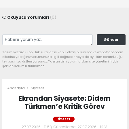
Okuyucu Yorumları
(0)
Gönder
Yorum yazarak Topluluk Kuralları’nı kabul etmiş bulunuyor ve webtvhaber.com
sitesine yaptığınız yorumunuzla ilgili doğrudan veya dolaylı tüm sorumluluğu
tek başınıza üstleniyorsunuz. Yazılan tüm yorumlardan site yönetimi hiçbir
şekilde sorumlu tutulamaz.
Anasayfa
Siyaset
Ekrandan Siyasete: Didem
Türkmen’e Kritik Görev
SIYASET
27.07.2026 - 11:58, Güncelleme: 27.07.2026 - 12:13