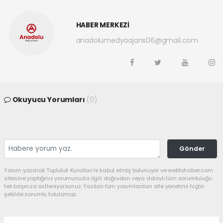
HABER MERKEZİ
anadolumedyaajans06@gmail.com
Okuyucu Yorumları
(0)
Gönder
Yorum yazarak Topluluk Kuralları’nı kabul etmiş bulunuyor ve webtvhaber.com
sitesine yaptığınız yorumunuzla ilgili doğrudan veya dolaylı tüm sorumluluğu
tek başınıza üstleniyorsunuz. Yazılan tüm yorumlardan site yönetimi hiçbir
şekilde sorumlu tutulamaz.