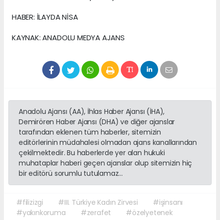
HABER: İLAYDA NİSA
KAYNAK: ANADOLU MEDYA AJANS
Anadolu Ajansı (AA), İhlas Haber Ajansı (İHA),
Demirören Haber Ajansı (DHA) ve diğer ajanslar
tarafından eklenen tüm haberler, sitemizin
editörlerinin müdahalesi olmadan ajans kanallarından
çekilmektedir. Bu haberlerde yer alan hukuki
muhataplar haberi geçen ajanslar olup sitemizin hiç
bir editörü sorumlu tutulamaz...
#filizizgi
#III. Türkiye Kadın Zirvesi
#işinsanı
#yakınkoruma
#zerafet
#özelyetenek