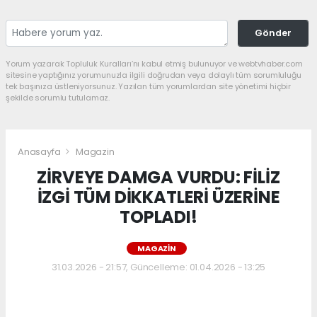
Gönder
Yorum yazarak Topluluk Kuralları’nı kabul etmiş bulunuyor ve webtvhaber.com
sitesine yaptığınız yorumunuzla ilgili doğrudan veya dolaylı tüm sorumluluğu
tek başınıza üstleniyorsunuz. Yazılan tüm yorumlardan site yönetimi hiçbir
şekilde sorumlu tutulamaz.
Anasayfa
Magazin
ZİRVEYE DAMGA VURDU: FİLİZ
İZGİ TÜM DİKKATLERİ ÜZERİNE
TOPLADI!
MAGAZIN
31.03.2026 - 21:57, Güncelleme: 01.04.2026 - 13:25