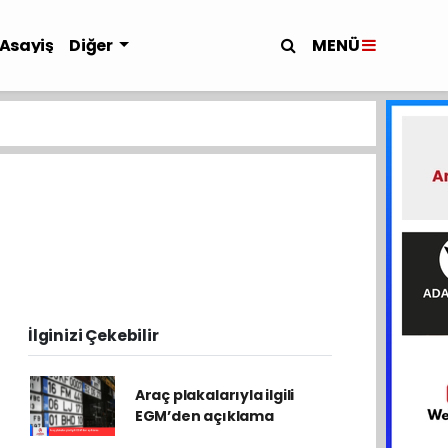
MENÜ
Asayiş
Diğer
İlginizi Çekebilir
Araç plakalarıyla ilgili
EGM’den açıklama