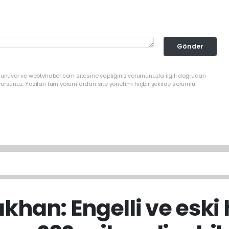
Gönder
ulunuyor ve webtvhaber.com sitesine yaptığınız yorumunuzla ilgili doğrudan
yorsunuz. Yazılan tüm yorumlardan site yönetimi hiçbir şekilde sorumlu
ıkhan: Engelli ve esk