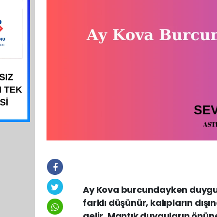
Ay Kova burcundayken duygula
farklı düşünür, kalıpların dışı
gelir. Mantık duyguların önün