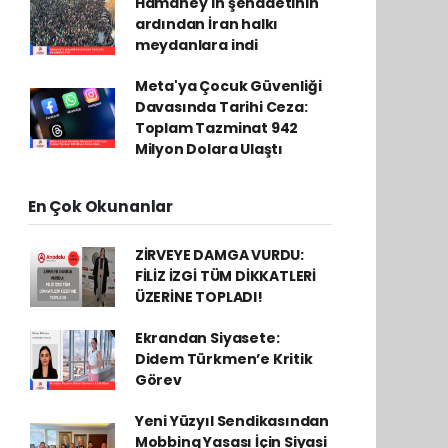
Hamaney'in şehadetinin
ardından İran halkı
meydanlara indi
Meta'ya Çocuk Güvenliği
Davasında Tarihi Ceza:
Toplam Tazminat 942
Milyon Dolara Ulaştı
En Çok Okunanlar
ZİRVEYE DAMGA VURDU:
FİLİZ İZGİ TÜM DİKKATLERİ
ÜZERİNE TOPLADI!
Ekrandan Siyasete:
Didem Türkmen’e Kritik
Görev
Yeni Yüzyıl Sendikasından
Mobbing Yasası İçin Siyasi