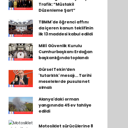
Trafik: “Müstakil
Düzenleme Şart”
TBMM'de öğrenci affını
da içeren kanun teklifinin
ilk 13 maddesi kabul edildi
Millî Güvenlik Kurulu
Cumhurbaşkanı Erdoğan
başkanlığında toplandı
Gürsel Tekin’den
'tutarlılık' mesajı... Tarihi
meselelerde pusula net
olmalı
Alanya'daki orman
yangınında 45 ev tahliye
edildi
Motosiklet sürücülerine 8