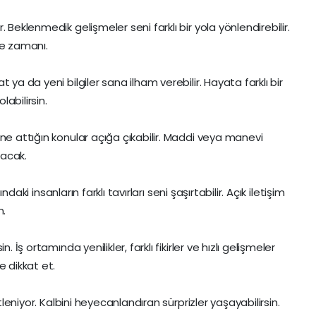
 Beklenmedik gelişmeler seni farklı bir yola yönlendirebilir.
me zamanı.
 ya da yeni bilgiler sana ilham verebilir. Hayata farklı bir
abilirsin.
ne attığın konular açığa çıkabilir. Maddi veya manevi
lacak.
ındaki insanların farklı tavırları seni şaşırtabilir. Açık iletişim
n.
 İş ortamında yenilikler, farklı fikirler ve hızlı gelişmeler
e dikkat et.
etleniyor. Kalbini heyecanlandıran sürprizler yaşayabilirsin.