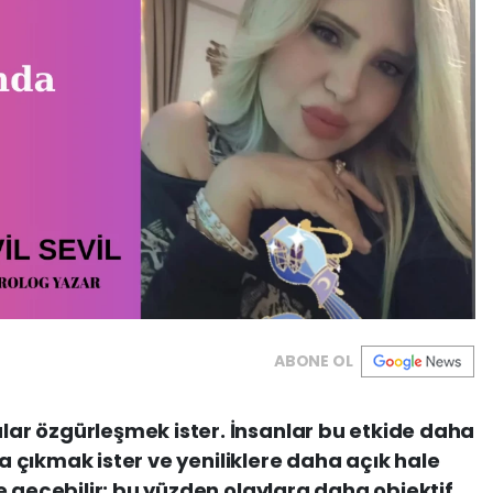
ABONE OL
r özgürleşmek ister. İnsanlar bu etkide daha
na çıkmak ister ve yeniliklere daha açık hale
e geçebilir; bu yüzden olaylara daha objektif