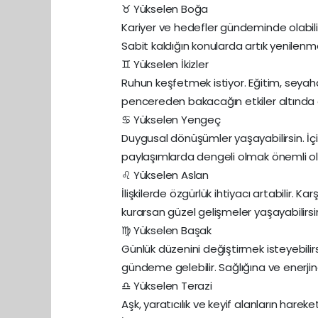
♉ Yükselen Boğa
Kariyer ve hedefler gündeminde olabilir.
Sabit kaldığın konularda artık yenilen
♊ Yükselen İkizler
Ruhun keşfetmek istiyor. Eğitim, seyahat
pencereden bakacağın etkiler altında ol
♋ Yükselen Yengeç
Duygusal dönüşümler yaşayabilirsin. İçi
paylaşımlarda dengeli olmak önemli o
♌ Yükselen Aslan
İlişkilerde özgürlük ihtiyacı artabilir. Karş
kurarsan güzel gelişmeler yaşayabilirsi
♍ Yükselen Başak
Günlük düzenini değiştirmek isteyebilirsin.
gündeme gelebilir. Sağlığına ve enerjin
♎ Yükselen Terazi
Aşk, yaratıcılık ve keyif alanların harek