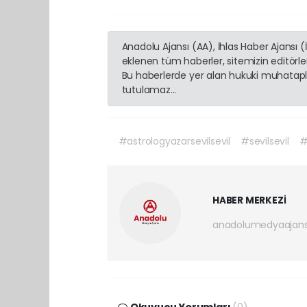
Anadolu Ajansı (AA), İhlas Haber Ajansı 
eklenen tüm haberler, sitemizin editörl
Bu haberlerde yer alan hukuki muhatapla
tutulamaz...
#astrologyazarsevilsevil
#sevilsevil
#
HABER MERKEZİ
anadolumedyaajan
Okuyucu Yorumları
(0)