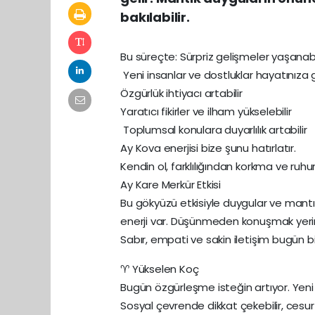
bakılabilir.
Bu süreçte: Sürpriz gelişmeler yaşanabi
Yeni insanlar ve dostluklar hayatınıza gi
Özgürlük ihtiyacı artabilir
Yaratıcı fikirler ve ilham yükselebilir
Toplumsal konulara duyarlılık artabilir
Ay Kova enerjisi bize şunu hatırlatır.
Kendin ol, farklılığından korkma ve ruhu
Ay Kare Merkür Etkisi
Bu gökyüzü etkisiyle duygular ve mantık 
enerji var. Düşünmeden konuşmak yerin
Sabır, empati ve sakin iletişim bugün bi
♈ Yükselen Koç
Bugün özgürleşme isteğin artıyor. Yeni ins
Sosyal çevrende dikkat çekebilir, cesur k