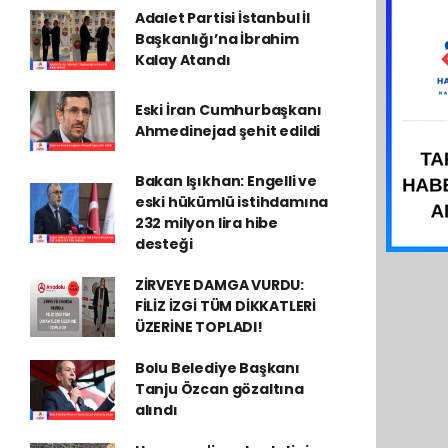
Adalet Partisi İstanbul İl
Başkanlığı’na İbrahim
Kalay Atandı
Eski İran Cumhurbaşkanı
Ahmedinejad şehit edildi
Bakan Işıkhan: Engelli ve
eski hükümlü istihdamına
232 milyon lira hibe
desteği
ZİRVEYE DAMGA VURDU:
FİLİZ İZGİ TÜM DİKKATLERİ
ÜZERİNE TOPLADI!
Bolu Belediye Başkanı
Tanju Özcan gözaltına
alındı