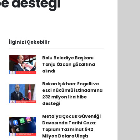
be desteği
İlginizi Çekebilir
Bolu Belediye Başkanı
Tanju Özcan gözaltına
alındı
Bakan Işıkhan: Engelli ve
eski hükümlü istihdamına
232 milyon lira hibe
desteği
Meta'ya Çocuk Güvenliği
Davasında Tarihi Ceza:
Toplam Tazminat 942
Milyon Dolara Ulaştı