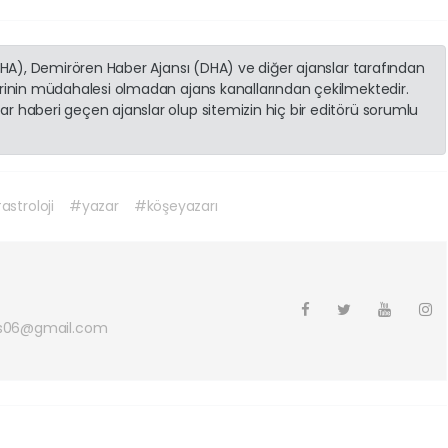
(İHA), Demirören Haber Ajansı (DHA) ve diğer ajanslar tarafından
erinin müdahalesi olmadan ajans kanallarından çekilmektedir.
r haberi geçen ajanslar olup sitemizin hiç bir editörü sorumlu
astroloji
#yazar
#köşeyazarı
s06@gmail.com