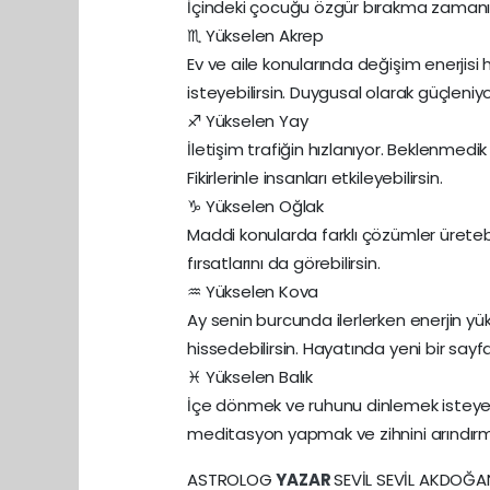
İçindeki çocuğu özgür bırakma zamanı
♏ Yükselen Akrep
Ev ve aile konularında değişim enerjisi 
isteyebilirsin. Duygusal olarak güçleniy
♐ Yükselen Yay
İletişim trafiğin hızlanıyor. Beklenmedi
Fikirlerinle insanları etkileyebilirsin.
♑ Yükselen Oğlak
Maddi konularda farklı çözümler ürete
fırsatlarını da görebilirsin.
♒ Yükselen Kova
Ay senin burcunda ilerlerken enerjin yü
hissedebilirsin. Hayatında yeni bir sayfa
♓ Yükselen Balık
İçe dönmek ve ruhunu dinlemek isteyebil
meditasyon yapmak ve zihnini arındırma
ASTROLOG
YAZAR
SEVİL SEVİL AKDOĞA