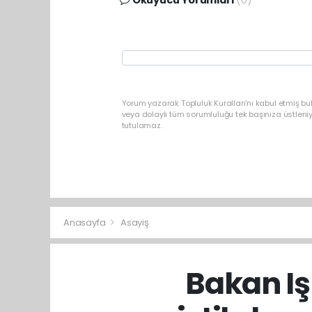
Yorum yazarak Topluluk Kuralları’nı kabul etmiş b
veya dolaylı tüm sorumluluğu tek başınıza üstleni
tutulamaz.
Anasayfa
Asayiş
Bakan Iş