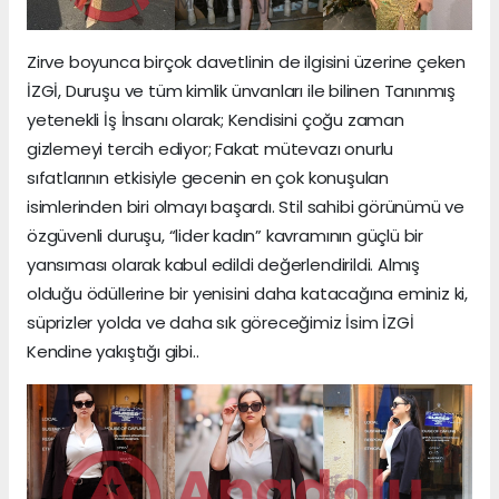
Zirve boyunca birçok davetlinin de ilgisini üzerine çeken
İZGİ, Duruşu ve tüm kimlik ünvanları ile bilinen Tanınmış
yetenekli İş İnsanı olarak; Kendisini çoğu zaman
gizlemeyi tercih ediyor; Fakat mütevazı onurlu
sıfatlarının etkisiyle gecenin en çok konuşulan
isimlerinden biri olmayı başardı. Stil sahibi görünümü ve
özgüvenli duruşu, “lider kadın” kavramının güçlü bir
yansıması olarak kabul edildi değerlendirildi. Almış
olduğu ödüllerine bir yenisini daha katacağına eminiz ki,
süprizler yolda ve daha sık göreceğimiz İsim İZGİ
Kendine yakıştığı gibi..