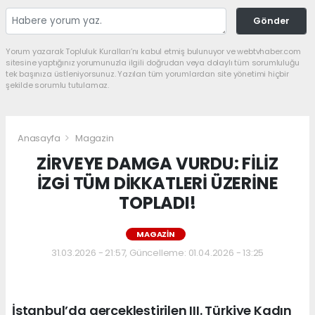
Gönder
Yorum yazarak Topluluk Kuralları’nı kabul etmiş bulunuyor ve webtvhaber.com
sitesine yaptığınız yorumunuzla ilgili doğrudan veya dolaylı tüm sorumluluğu
tek başınıza üstleniyorsunuz. Yazılan tüm yorumlardan site yönetimi hiçbir
şekilde sorumlu tutulamaz.
Anasayfa
Magazin
ZİRVEYE DAMGA VURDU: FİLİZ
İZGİ TÜM DİKKATLERİ ÜZERİNE
TOPLADI!
MAGAZIN
31.03.2026 - 21:57, Güncelleme: 01.04.2026 - 13:25
İstanbul’da gerçekleştirilen III. Türkiye Kadın