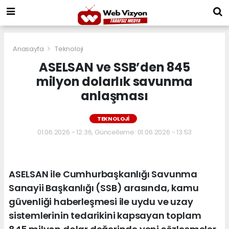
Anasayfa
Teknoloji
ASELSAN ve SSB’den 845
milyon dolarlık savunma
anlaşması
TEKNOLOJI
01.06.2026 - 12:36, Güncelleme: 01.06.2026 - 13:53
ASELSAN ile Cumhurbaşkanlığı Savunma
Sanayii Başkanlığı (SSB) arasında, kamu
güvenliği haberleşmesi ile uydu ve uzay
sistemlerinin tedarikini kapsayan toplam