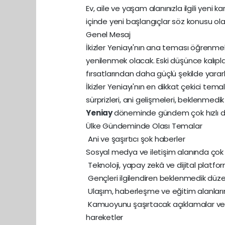
Ev, aile ve yaşam alanınızla ilgili yeni
içinde yeni başlangıçlar söz konusu olabi
Genel Mesaj
İkizler Yeniayı'nın ana teması öğrenme
yenilenmek olacak. Eski düşünce kalıplar
fırsatlarından daha güçlü şekilde yararla
İkizler Yeniayı'nın en dikkat çekici tema
sürprizleri, ani gelişmeleri, beklenmedi
Yeniay
döneminde gündem çok hızlı değ
Ülke Gündeminde Olası Temalar
Ani ve şaşırtıcı şok haberler
Sosyal medya ve iletişim alanında çok
Teknoloji, yapay zekâ ve dijital platforml
Gençleri ilgilendiren beklenmedik düz
Ulaşım, haberleşme ve eğitim alanları
Kamuoyunu şaşırtacak açıklamalar v
hareketler