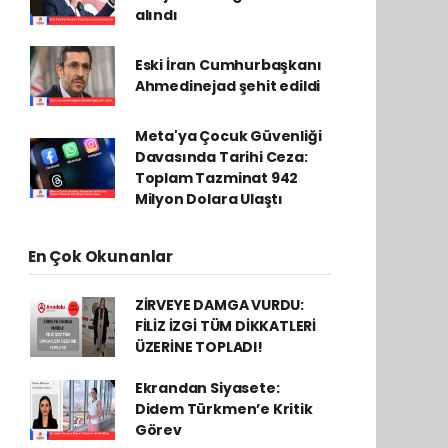
alındı
Eski İran Cumhurbaşkanı
Ahmedinejad şehit edildi
Meta'ya Çocuk Güvenliği
Davasında Tarihi Ceza:
Toplam Tazminat 942
Milyon Dolara Ulaştı
En Çok Okunanlar
ZİRVEYE DAMGA VURDU:
FİLİZ İZGİ TÜM DİKKATLERİ
ÜZERİNE TOPLADI!
Ekrandan Siyasete:
Didem Türkmen’e Kritik
Görev