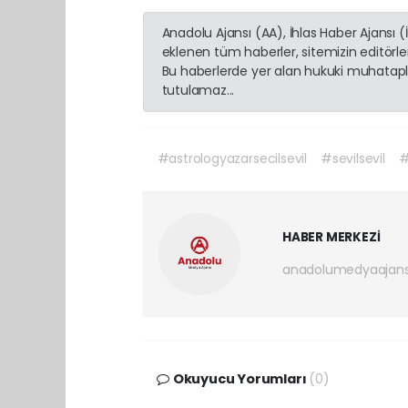
Anadolu Ajansı (AA), İhlas Haber Ajansı 
eklenen tüm haberler, sitemizin editörl
Bu haberlerde yer alan hukuki muhatapla
tutulamaz...
#astrologyazarsecilsevil
#sevilsevil
#
HABER MERKEZİ
anadolumedyaajan
Okuyucu Yorumları
(0)