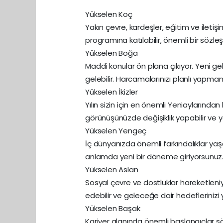
Yükselen Koç
Yakın çevre, kardeşler, eğitim ve ileti
programına katılabilir, önemli bir sözle
Yükselen Boğa
Maddi konular ön plana çıkıyor. Yeni ge
gelebilir. Harcamalarınızı planlı yapmanı
Yükselen İkizler
Yılın sizin için en önemli Yeniaylarından b
görünüşünüzde değişiklik yapabilir ve ye
Yükselen Yengeç
İç dünyanızda önemli farkındalıklar yaşa
anlamda yeni bir döneme giriyorsunuz.
Yükselen Aslan
Sosyal çevre ve dostluklar hareketleniyo
edebilir ve geleceğe dair hedeflerinizi y
Yükselen Başak
Kariyer alanında önemli başlangıçlar sö