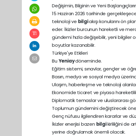
Değişimin, Bilginin ve Yeni Başlangıçların
15 Haziran 2026 tarihinde gerçekleşecek 
teknoloji ve
bilgi
akışı konularını ön pl
eder. İkizler burcunun hareketli ve mer
gündemi hızla değişebilir, yeni bilgiler 
boyutlar kazanabilir.
Türkiye'ye Etkileri
Bu
Yeniay
döneminde.
Eğitim sistemi, sınavlar, gençler ve öğre
Basın, medya ve sosyal medya üzeri
Ulaşım, haberleşme ve teknoloji alanları
Ekonomide ticaret ve piyasa hareketliliğ
Diplomatik temaslar ve uluslararası gör
Toplumun gündemini değiştirecek öneml
Genç nüfusu ilgilendiren kararlar ve dü
İkizler enerjisi bazen
bilgi
kirliliğini d
yerine doğrulamak önemli olacak.