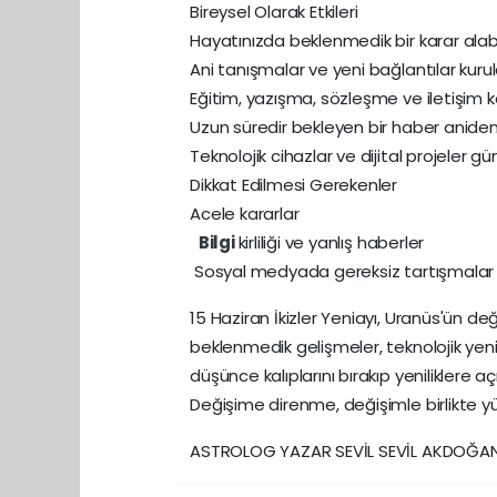
Bireysel Olarak Etkileri
Hayatınızda beklenmedik bir karar alabil
Ani tanışmalar ve yeni bağlantılar kurula
Eğitim, yazışma, sözleşme ve iletişim ko
Uzun süredir bekleyen bir haber aniden 
Teknolojik cihazlar ve dijital projeler g
Dikkat Edilmesi Gerekenler
Acele kararlar
Bilgi
kirliliği ve yanlış haberler
Sosyal medyada gereksiz tartışmalar
15 Haziran İkizler Yeniayı, Uranüs'ün değ
beklenmedik gelişmeler, teknolojik yenil
düşünce kalıplarını bırakıp yeniliklere aç
Değişime direnme, değişimle birlikte yü
ASTROLOG YAZAR SEVİL SEVİL AKDOĞA