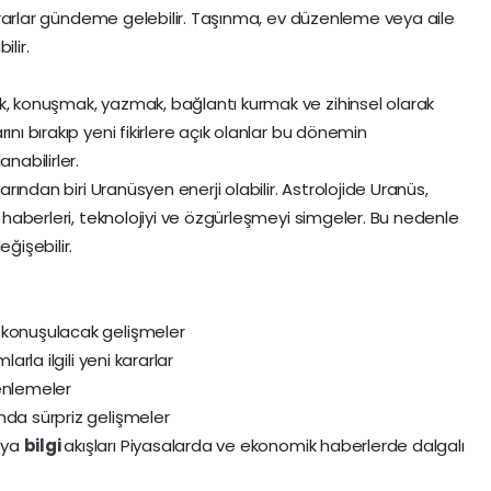
 kararlar gündeme gelebilir. Taşınma, ev düzenleme veya aile
lir.
k, konuşmak, yazmak, bağlantı kurmak ve zihinsel olarak
ını bırakıp yeni fikirlere açık olanlar bu dönemin
nabilirler.
larından biri Uranüsyen enerji olabilir. Astrolojide Uranüs,
k haberleri, teknolojiyi ve özgürleşmeyi simgeler. Bu nedenle
işebilir.
 konuşulacak gelişmeler
arla ilgili yeni kararlar
enlemeler
nda sürpriz gelişmeler
eya
bilgi
akışları Piyasalarda ve ekonomik haberlerde dalgalı