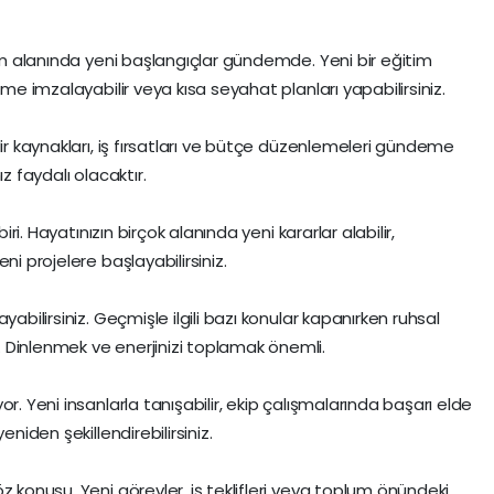
şim alanında yeni başlangıçlar gündemde. Yeni bir eğitim
şme imzalayabilir veya kısa seyahat planları yapabilirsiniz.
lir kaynakları, iş fırsatları ve bütçe düzenlemeleri gündeme
z faydalı olacaktır.
iri. Hayatınızın birçok alanında yeni kararlar alabilir,
ni projelere başlayabilirsiniz.
yabilirsiniz. Geçmişle ilgili bazı konular kapanırken ruhsal
 Dinlenmek ve enerjinizi toplamak önemli.
r. Yeni insanlarla tanışabilir, ekip çalışmalarında başarı elde
eniden şekillendirebilirsiniz.
z konusu. Yeni görevler, iş teklifleri veya toplum önündeki