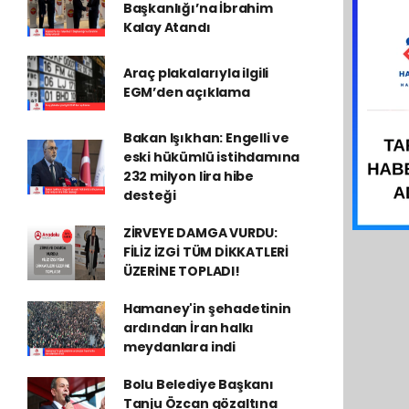
Başkanlığı’na İbrahim
Kalay Atandı
Araç plakalarıyla ilgili
EGM’den açıklama
Bakan Işıkhan: Engelli ve
eski hükümlü istihdamına
232 milyon lira hibe
desteği
ZİRVEYE DAMGA VURDU:
FİLİZ İZGİ TÜM DİKKATLERİ
ÜZERİNE TOPLADI!
Hamaney'in şehadetinin
ardından İran halkı
meydanlara indi
Bolu Belediye Başkanı
Tanju Özcan gözaltına