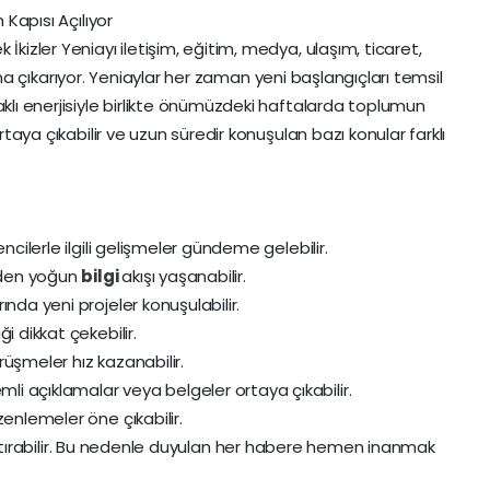
 Kapısı Açılıyor
İkizler Yeniayı iletişim, eğitim, medya, ulaşım, ticaret,
ana çıkarıyor. Yeniaylar her zaman yeni başlangıçları temsil
aklı enerjisiyle birlikte önümüzdeki haftalarda toplumun
ortaya çıkabilir ve uzun süredir konuşulan bazı konular farklı
ncilerle ilgili gelişmeler gündeme gelebilir.
nden yoğun
bilgi
akışı yaşanabilir.
nda yeni projeler konuşulabilir.
i dikkat çekebilir.
üşmeler hız kazanabilir.
i açıklamalar veya belgeler ortaya çıkabilir.
zenlemeler öne çıkabilir.
e artırabilir. Bu nedenle duyulan her habere hemen inanmak