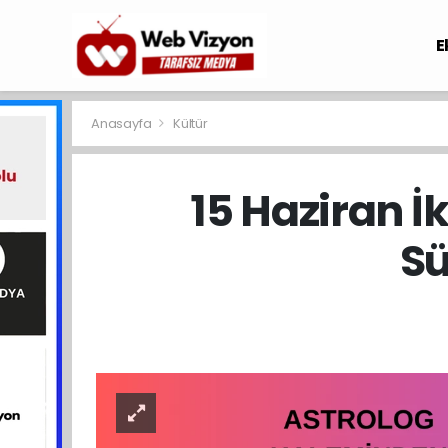
E
Anasayfa
Kültür
15 Haziran İk
Sü