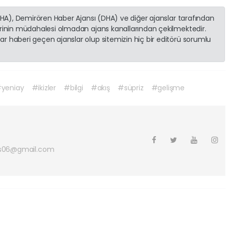
(İHA), Demirören Haber Ajansı (DHA) ve diğer ajanslar tarafından
erinin müdahalesi olmadan ajans kanallarından çekilmektedir.
r haberi geçen ajanslar olup sitemizin hiç bir editörü sorumlu
yeniay
#ikizler
#bilgi
#akış
#süpriz
#gelişme
s06@gmail.com