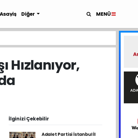
MENÜ
Asayiş
Diğer
şı Hızlanıyor,
ıda
İlginizi Çekebilir
Adalet Partisi İstanbul İl