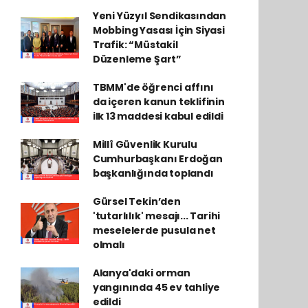
Yeni Yüzyıl Sendikasından
Mobbing Yasası İçin Siyasi
Trafik: “Müstakil
Düzenleme Şart”
TBMM'de öğrenci affını
da içeren kanun teklifinin
ilk 13 maddesi kabul edildi
Millî Güvenlik Kurulu
Cumhurbaşkanı Erdoğan
başkanlığında toplandı
Gürsel Tekin’den
'tutarlılık' mesajı... Tarihi
meselelerde pusula net
olmalı
Alanya'daki orman
yangınında 45 ev tahliye
edildi