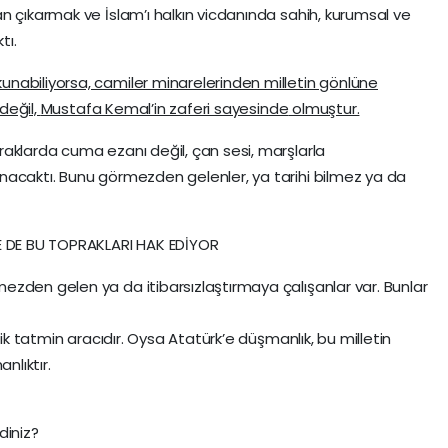
n çıkarmak ve İslam’ı halkın vicdanında sahih, kurumsal ve
tı.
nabiliyorsa, camiler minarelerinden milletin gönlüne
 değil,
Mustafa Kemal’in zaferi sayesinde
olmuştur.
aklarda cuma ezanı değil, çan sesi, marşlarla
nacaktı. Bunu görmezden gelenler, ya tarihi bilmez ya da
NE DE BU TOPRAKLARI HAK EDİYOR
zden gelen ya da itibarsızlaştırmaya çalışanlar var. Bunlar
jik tatmin aracıdır. Oysa Atatürk’e düşmanlık, bu milletin
nlıktır.
diniz?