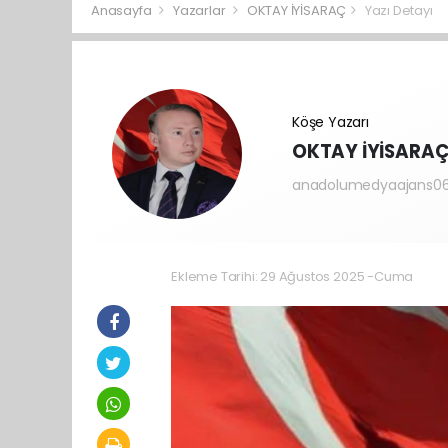
Anasayfa
Yazarlar
OKTAY İYİSARAÇ
Yazı Detayı
Köşe Yazarı
OKTAY İYİSARA
anadolumedyaajans0
Ekleme Tarihi: 29 Ağustos 2025 -Cuma