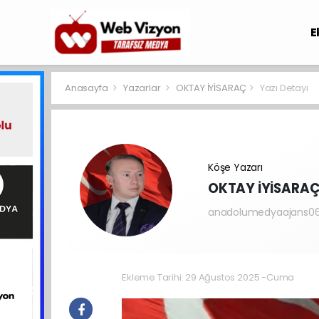
E
Anasayfa
Yazarlar
OKTAY İYİSARAÇ
Yazı Detayı
Köşe Yazarı
OKTAY İYİSARA
anadolumedyaajans0
Ekleme Tarihi: 29 Ağustos 2025 -Cuma