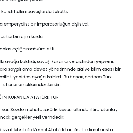
endi halkını savaşlarda tüketti.
ma emperyalist bir imparatorluğun dişlisiydi.
skıcı bir rejim kurdu.
onları açlığa mahkûm etti.
halkı ayağa kaldırdı, savaşı kazandı ve ardından yepyeni,
çlara saygılı ama devlet yönetiminde akıl ve bilim esaslı bir
r milleti yeniden ayağa kaldırdı. Bu başarı, sadece Türk
 istisnai örneklerinden biridir.
ĞI’NI KURAN DA ATATÜRK’TÜR
r var. Sözde muhafazakârlık kisvesi altında iftira atanlar,
Ancak gerçekler yerli yerindedir:
te bizzat Mustafa Kemal Atatürk tarafından kurulmuştur.