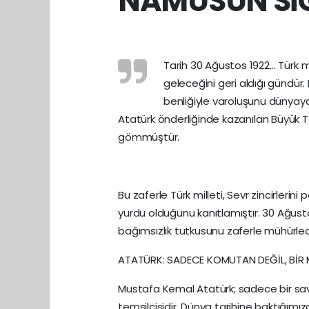
NAMUSUN Sİ
Tarih 30 Ağustos 1922… Türk mi
geleceğini geri aldığı gündür. 
benliğiyle varoluşunu dünyay
Atatürk önderliğinde kazanılan Büyük T
gömmüştür.
Bu zaferle Türk milleti, Sevr zincirler
yurdu olduğunu kanıtlamıştır. 30 Ağusto
bağımsızlık tutkusunu zaferle mühürled
ATATÜRK: SADECE KOMUTAN DEĞİL, BİR M
Mustafa Kemal Atatürk; sadece bir sava
temsilcisidir. Dünya tarihine baktığımız