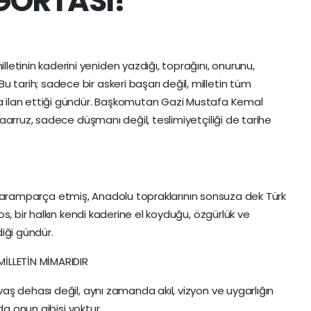
GORTASI!
lletinin kaderini yeniden yazdığı, toprağını, onurunu,
Bu tarih; sadece bir askeri başarı değil, milletin tüm
a ilan ettiği gündür. Başkomutan Gazi Mustafa Kemal
aarruz, sadece düşmanı değil, teslimiyetçiliği de tarihe
ini paramparça etmiş, Anadolu topraklarının sonsuza dek Türk
s, bir halkın kendi kaderine el koyduğu, özgürlük ve
iği gündür.
İLLETİN MİMARIDIR
ş dehası değil, aynı zamanda akıl, vizyon ve uygarlığın
da onun gibisi yoktur.