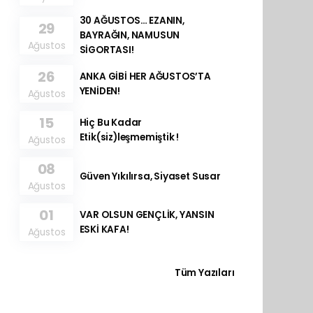
30 AĞUSTOS… EZANIN,
29
BAYRAĞIN, NAMUSUN
Ağustos
SİGORTASI!
26
ANKA GİBİ HER AĞUSTOS’TA
YENİDEN!
Ağustos
15
Hiç Bu Kadar
Etik(siz)leşmemiştik !
Ağustos
08
Güven Yıkılırsa, Siyaset Susar
Ağustos
01
VAR OLSUN GENÇLİK, YANSIN
ESKİ KAFA!
Ağustos
Tüm Yazıları