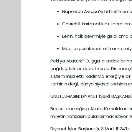
Napoleon Avrupa’yı fethetti ama k
Churchill, karizmatik bir liderdi a
Lenin, halk devrimiyle geldi ama ba
Mao, özgürlük vaat etti ama mily
Peki ya Atatürk? O, işgal altındaki bir 
çağdaş, laik bir devlet kurdu. Dini inan
sistem inşa etti. Kadınıyla erkeğiyle bi
tarihinin değil, dünya siyasal tarihinin en
UNUTULMASIN: DİYANET İŞLERİ BAŞKANLI
Bugün, dine sığınıp Atatürk’e saldıranla
milletin hafızasını bulandırmak istiyor. 
Diyanet İşleri Başkanlığı, 3 Mart 1924’