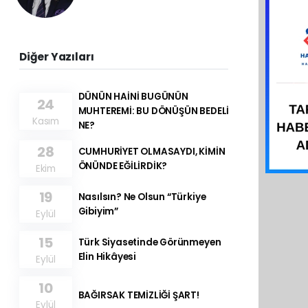
Diğer Yazıları
DÜNÜN HAİNİ BUGÜNÜN
24
MUHTEREMİ: BU DÖNÜŞÜN BEDELİ
Kasım
NE?
28
CUMHURİYET OLMASAYDI, KİMİN
ÖNÜNDE EĞİLİRDİK?
Ekim
19
Nasılsın? Ne Olsun “Türkiye
Gibiyim”
Eylül
15
Türk Siyasetinde Görünmeyen
Elin Hikâyesi
Eylül
10
BAĞIRSAK TEMİZLİĞİ ŞART!
Eylül