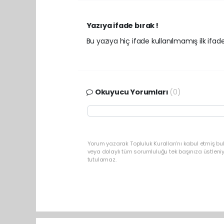
Yazıya ifade bırak !
Bu yazıya hiç ifade kullanılmamış ilk ifadey
Okuyucu Yorumları
(0)
Yorum yazarak Topluluk Kuralları’nı kabul etmiş b
veya dolaylı tüm sorumluluğu tek başınıza üstleni
tutulamaz.