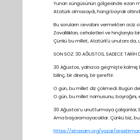
Yunan süngüsünün gölgesinde ezan mı
Atatürk olmasaydı, hangi bayrak altınd
Bu soruların cevabını vermekten aciz ol
Zavallılıkları, cehaletleri ve hınçlarıyla
Çünkü bu millet, Atatürk'ü unutanı da
SON SÖZ: 30 AĞUSTOS, SADECE TARİH DE
30 Ağustos, yalnızca geçmişte kalmış b
bilinç, bir direniş, bir şereftir.
O gün, bu millet diz çökmedi. Bugün 
O gün, bu millet namusunu, bayrağını
30 Ağustos’u unutturmaya çalışanlar, bu
Ama başaramayacaklar. Çünkü biz, bu za
https://strasam.org/yazar/arastirmac