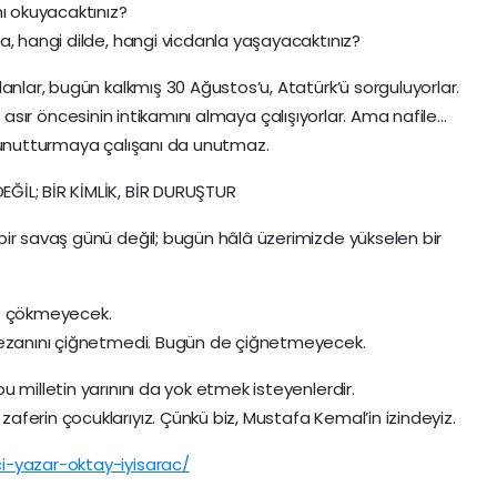
 okuyacaktınız?
a, hangi dilde, hangi vicdanla yaşayacaktınız?
anlar, bugün kalkmış 30 Ağustos’u, Atatürk’ü sorguluyorlar.
 bir asır öncesinin intikamını almaya çalışıyorlar. Ama nafile…
, unutturmaya çalışanı da unutmaz.
ĞİL; BİR KİMLİK, BİR DURUŞTUR
ir savaş günü değil; bugün hâlâ üzerimizde yükselen bir
de çökmeyecek.
, ezanını çiğnetmedi. Bugün de çiğnetmeyecek.
 milletin yarınını da yok etmek isteyenlerdir.
ferin çocuklarıyız. Çünkü biz, Mustafa Kemal’in izindeyiz.
i-yazar-oktay-iyisarac/