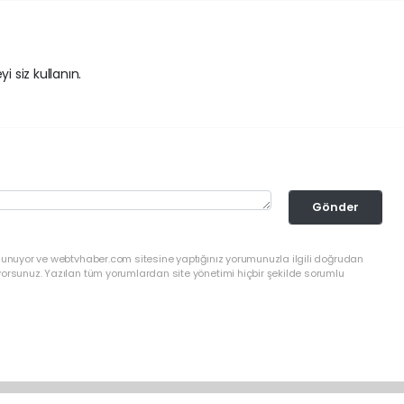
i siz kullanın.
Gönder
ulunuyor ve webtvhaber.com sitesine yaptığınız yorumunuzla ilgili doğrudan
yorsunuz. Yazılan tüm yorumlardan site yönetimi hiçbir şekilde sorumlu