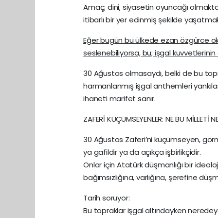
Amaç; dini, siyasetin oyuncağı olmakta
itibarlı bir yer edinmiş şekilde yaşatmak
Eğer bugün bu ülkede ezan özgürce oku
seslenebiliyorsa, bu; işgal kuvvetlerinin
30 Ağustos olmasaydı, belki de bu topr
harmanlanmış işgal anthemleri yankıla
ihaneti marifet sanır.
ZAFERİ KÜÇÜMSEYENLER: NE BU MİLLETİ 
30 Ağustos Zaferi’ni küçümseyen, görme
ya gafildir ya da açıkça işbirlikçidir.
Onlar için Atatürk düşmanlığı bir ideolo
bağımsızlığına, varlığına, şerefine düşma
Tarih soruyor:
Bu topraklar işgal altındayken neredey