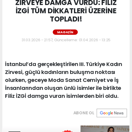
ZİRVEYE DAMGA VURDU: FİLİZ
İZGİ TÜM DİKKATLERİ ÜZERİNE
TOPLADI!
MAGAZIN
31.03.2026 - 21:57, Güncelleme: 01.04.2026 - 13:25
İstanbul’da gerçekleştirilen III. Türkiye Kadın
Zirvesi, güçlü kadınların buluşma noktası
olurken, geceye Moda Sanat Cemiyet ve İş
İnsanlarından oluşan ünlü isimler ile birlikte
Filiz İZGİ damga vuran isimlerden biri oldu.
ABONE OL