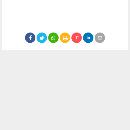
Anadolu Ajansı (AA), İhlas Haber Ajansı (İHA),
Demirören Haber Ajansı (DHA) ve diğer ajanslar
tarafından eklenen tüm haberler, sitemizin
editörlerinin müdahalesi olmadan ajans kanallarından
çekilmektedir. Bu haberlerde yer alan hukuki
muhataplar haberi geçen ajanslar olup sitemizin hiç
bir editörü sorumlu tutulamaz...
#didemtürkmen
#siyaset
#görev
#cumhuriyetve emekpartisi