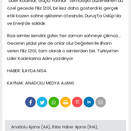
“Lider Kadınlar, Güçlü Yarınlar” temasıyla düzenlenen bu
özel gecede Filiz İZGİ, bir kez daha gösterdi ki; gerçek
etki bazen sahne ışıklarının ötesinde, Duruş’ta Üslûp’da
ve Enerji’de saklıdır.
Bazı isimler kendini gizler; her zaman sahneye çıkmaz…
Gecenin yıldızı yine de onlar olur Değerleri ile ilham
veren Filiz İZGİ, tam olarak o isimlerden biri. Türkiye’nin
Lider Kadınlarına Adını yazdırıyor.
HABER: İLAYDA NİSA
KAYNAK: ANADOLU MEDYA AJANS
Anadolu Ajansı (AA), İhlas Haber Ajansı (İHA),