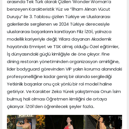
arasında Tek Türk olarak Çizilen ‘Wonder Woman’a
benzeyen Karakteristik Yüz ve “İlham Alınan Vücut
Duruşu” ile 3. Tablosu çizilen Türkiye ve Uluslararası
galerilerde sergilenen ve 2024 Türkiye derecesiyle
uluslararası başarılarını kanıtlayan Filiz İZGİ, yalnızca
modellik kariyeriyle değil; Yıllara dayanan Akademik
hayatında Emniyet ve TSK almış olduğu Özel eğitimler,
İş dünyasındaki güçlü kimliğiyle de öne çıkıyor. Fine
dining restoran yönetiminden organizasyon amirliğine,
lider bodyguard görevinden VIP yakın koruma alanındaki
profesyonelliğine kadar geniş bir alanda sergilediği
Yetkinlik başarılar onu çok yönlü bir rol model haline
getiriyor. Ve Karakter Zeka Yürek yakıştırması Onun İsim
bulmuş hali olması Öğretmen kimliğini de ortaya
çıkarıyor. İZGİ’den öğrenilecek şeyler fazla..