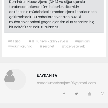
Demirören Haber Ajansı (DHA) ve diğer ajanslar
tarafından eklenen tüm haberler, sitemizin
editörlerinin müdahalesi olmadan ajans kanallarından
çekilmektedir. Bu haberlerde yer alan hukuki
muhataplar haberi geçen ajanslar olup sitemizin hiç
bir editörü sorumlu tutulamaz...
#filizizgi
#III. Türkiye Kadın Zirvesi
#işinsanı
#yakınkoruma
#zerafet
#özelyetenek
İLAYDA NİSA
anadolumedyaajans06@gmail.com