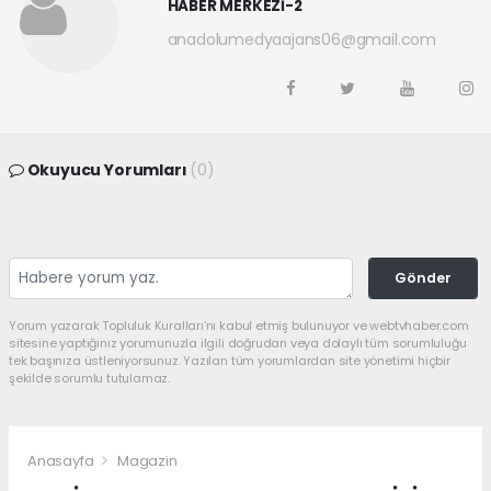
HABER MERKEZİ-2
anadolumedyaajans06@gmail.com
Okuyucu Yorumları
(0)
Gönder
Yorum yazarak Topluluk Kuralları’nı kabul etmiş bulunuyor ve webtvhaber.com
sitesine yaptığınız yorumunuzla ilgili doğrudan veya dolaylı tüm sorumluluğu
tek başınıza üstleniyorsunuz. Yazılan tüm yorumlardan site yönetimi hiçbir
şekilde sorumlu tutulamaz.
Anasayfa
Magazin