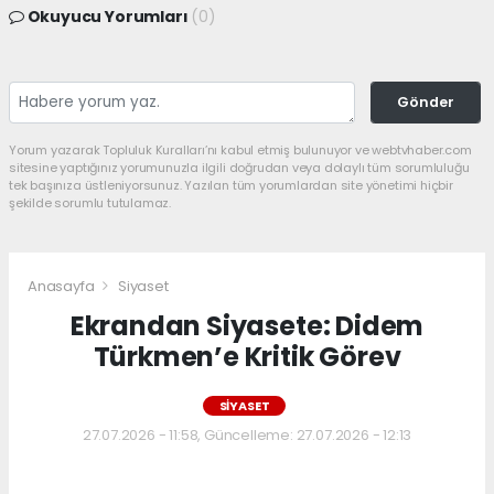
Okuyucu Yorumları
(0)
Gönder
Yorum yazarak Topluluk Kuralları’nı kabul etmiş bulunuyor ve webtvhaber.com
sitesine yaptığınız yorumunuzla ilgili doğrudan veya dolaylı tüm sorumluluğu
tek başınıza üstleniyorsunuz. Yazılan tüm yorumlardan site yönetimi hiçbir
şekilde sorumlu tutulamaz.
Anasayfa
Siyaset
Ekrandan Siyasete: Didem
Türkmen’e Kritik Görev
SIYASET
27.07.2026 - 11:58, Güncelleme: 27.07.2026 - 12:13