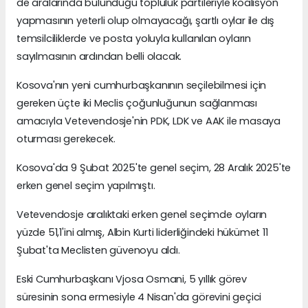
de aralarında bulunduğu topluluk partileriyle koalisyon
yapmasının yeterli olup olmayacağı, şartlı oylar ile dış
temsilciliklerde ve posta yoluyla kullanılan oyların
sayılmasının ardından belli olacak.
Kosova'nın yeni cumhurbaşkanının seçilebilmesi için
gereken üçte iki Meclis çoğunluğunun sağlanması
amacıyla Vetevendosje'nin PDK, LDK ve AAK ile masaya
oturması gerekecek.
Kosova'da 9 Şubat 2025'te genel seçim, 28 Aralık 2025'te
erken genel seçim yapılmıştı.
Vetevendosje aralıktaki erken genel seçimde oyların
yüzde 51,1'ini almış, Albin Kurti liderliğindeki hükümet 11
Şubat'ta Meclisten güvenoyu aldı.
Eski Cumhurbaşkanı Vjosa Osmani, 5 yıllık görev
süresinin sona ermesiyle 4 Nisan'da görevini geçici