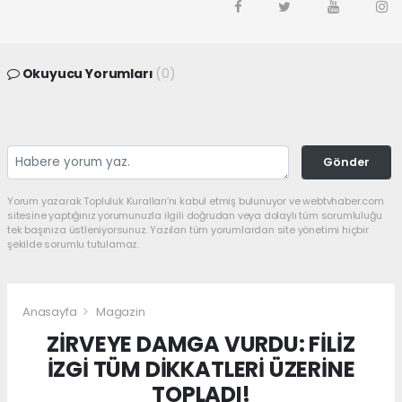
Okuyucu Yorumları
(0)
Gönder
Yorum yazarak Topluluk Kuralları’nı kabul etmiş bulunuyor ve webtvhaber.com
sitesine yaptığınız yorumunuzla ilgili doğrudan veya dolaylı tüm sorumluluğu
tek başınıza üstleniyorsunuz. Yazılan tüm yorumlardan site yönetimi hiçbir
şekilde sorumlu tutulamaz.
Anasayfa
Magazin
ZİRVEYE DAMGA VURDU: FİLİZ
İZGİ TÜM DİKKATLERİ ÜZERİNE
TOPLADI!