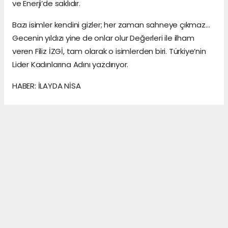
ve Enerji’de saklıdır.
Bazı isimler kendini gizler; her zaman sahneye çıkmaz…
Gecenin yıldızı yine de onlar olur Değerleri ile ilham
veren Filiz İZGİ, tam olarak o isimlerden biri. Türkiye’nin
Lider Kadınlarına Adını yazdırıyor.
HABER: İLAYDA NİSA
KAYNAK: ANADOLU MEDYA AJANS
Anadolu Ajansı (AA), İhlas Haber Ajansı (İHA),
Demirören Haber Ajansı (DHA) ve diğer ajanslar
tarafından eklenen tüm haberler, sitemizin
editörlerinin müdahalesi olmadan ajans kanallarından
çekilmektedir. Bu haberlerde yer alan hukuki