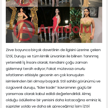
Zirve boyunca birçok davetlinin de ilgisini üzerine çeken
İZGİ, Duruşu ve tüm kimlik ünvanları ile bilinen Tanınmış
yetenekli İş İnsanı olarak; Kendisini çoğu zaman
gizlemeyi tercih ediyor; Fakat mütevazı onurlu
sıfatlarının etkisiyle gecenin en çok konuşulan
isimlerinden biri olmayı başardı. Stil sahibi görünümü ve
özgüvenli duruşu, “lider kadın” kavramının güçlü bir
yansıması olarak kabul edildi değerlendirildi. Almış
olduğu ödüllerine bir yenisini daha katacağına eminiz ki,
süprizler yolda ve daha sık göreceğimiz İsim İZGİ